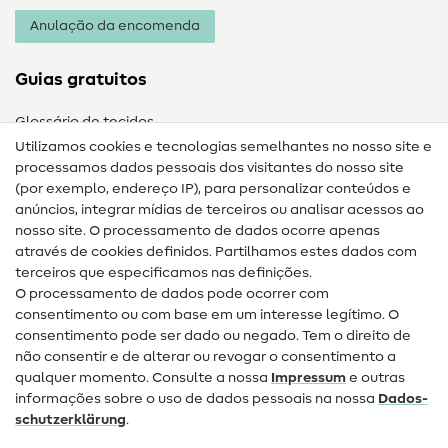
Anulação da encomenda
Guias gratuitos
Glossário de tecidos
Utilizamos cookies e tecnologias semelhantes no nosso site e
Glossário de costura
processamos dados pessoais dos visitantes do nosso site
(por exemplo, endereço IP), para personalizar conteúdos e
Guias de costura
anúncios, integrar mídias de terceiros ou analisar acessos ao
Ajuda e contacto
nosso site. O processamento de dados ocorre apenas
através de cookies definidos. Partilhamos estes dados com
terceiros que especificamos nas definições.
Contacto
O processamento de dados pode ocorrer com
Mudança de proprietário
consentimento ou com base em um interesse legítimo. O
consentimento pode ser dado ou negado. Tem o direito de
Perguntas frequentes (FAQ)
não consentir e de alterar ou revogar o consentimento a
qualquer momento. Consulte a nossa
Impressum
e outras
Direito de cancelamento
informações sobre o uso de dados pessoais na nossa
Dados­
Popular
schutz­erklärung
.