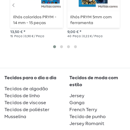
Muitas cores
Muitas cores
Ilhós coloridos PRYM -
Ilhós PRYM 5mm com
P
14 mm - 15 peças
ferramenta
a
13,50 € *
9,00 € *
a p
15
Peça
| 0,90 € / Peça
40
Peça
| 0,22 € / Peça
1
me
Tecidos para o dia a dia
Tecidos de moda com
estilo
Tecidos de algodão
Tecidos de linho
Jersey
Tecidos de viscose
Ganga
Tecidos de poliéster
French Terry
Musselina
Tecido de punho
Jersey Romanit