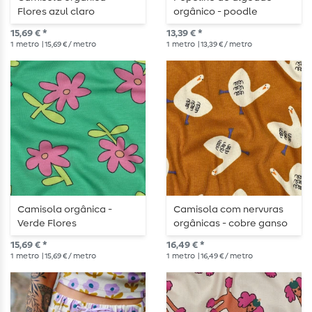
Flores azul claro
orgânico - poodle
lavanda
15,69 € *
13,39 € *
1
metro
| 15,69 € / metro
1
metro
| 13,39 € / metro
Camisola orgânica -
Camisola com nervuras
Verde Flores
orgânicas - cobre ganso
15,69 € *
16,49 € *
1
metro
| 15,69 € / metro
1
metro
| 16,49 € / metro