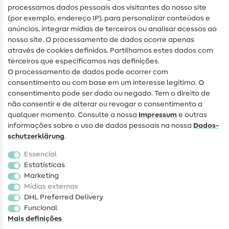
Glossário de costura
processamos dados pessoais dos visitantes do nosso site
(por exemplo, endereço IP), para personalizar conteúdos e
Guias de costura
anúncios, integrar mídias de terceiros ou analisar acessos ao
nosso site. O processamento de dados ocorre apenas
Ajuda e contacto
através de cookies definidos. Partilhamos estes dados com
terceiros que especificamos nas definições.
Contacto
O processamento de dados pode ocorrer com
Mudança de proprietário
consentimento ou com base em um interesse legítimo. O
consentimento pode ser dado ou negado. Tem o direito de
Perguntas frequentes (FAQ)
não consentir e de alterar ou revogar o consentimento a
qualquer momento. Consulte a nossa
Impressum
e outras
Direito de cancelamento
informações sobre o uso de dados pessoais na nossa
Dados­
Popular
schutz­erklärung
.
Essencial
Tecidos
Estatísticas
Marketing
Acessórios de costura
Mídias externas
Promoção
DHL Preferred Delivery
Funcional
Mais definições