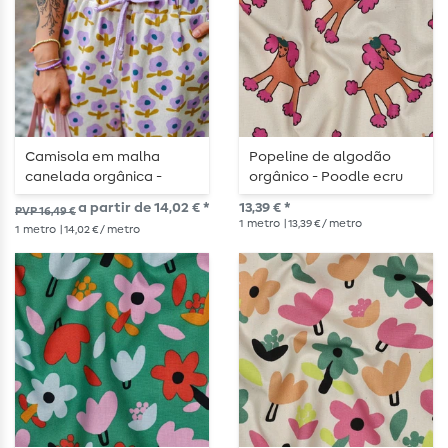
Camisola em malha
Popeline de algodão
canelada orgânica -
orgânico - Poodle ecru
flores natureza lavanda
a partir de 14,02 € *
13,39 € *
PVP 16,49 €
1
metro
| 13,39 € / metro
1
metro
| 14,02 € / metro