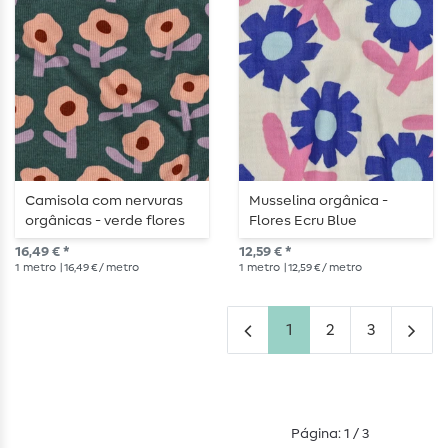
Camisola com nervuras
Musselina orgânica -
orgânicas - verde flores
Flores Ecru Blue
16,49 € *
12,59 € *
1
metro
| 16,49 € / metro
1
metro
| 12,59 € / metro
1
2
3
Página: 1 / 3