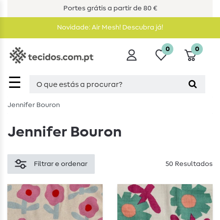
Portes grátis a partir de 80 €
Novidade: Air Mesh! Descubra já!
0
0
☰
Jennifer Bouron
Jennifer Bouron
Filtrar e ordenar
50 Resultados