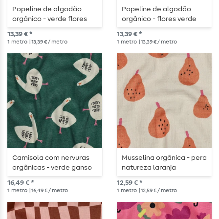
Popeline de algodão
Popeline de algodão
orgânico - verde flores
orgânico - flores verde
natural
13,39 € *
13,39 € *
1
metro
| 13,39 € / metro
1
metro
| 13,39 € / metro
Camisola com nervuras
Musselina orgânica - pera
orgânicas - verde ganso
natureza laranja
16,49 € *
12,59 € *
1
metro
| 16,49 € / metro
1
metro
| 12,59 € / metro