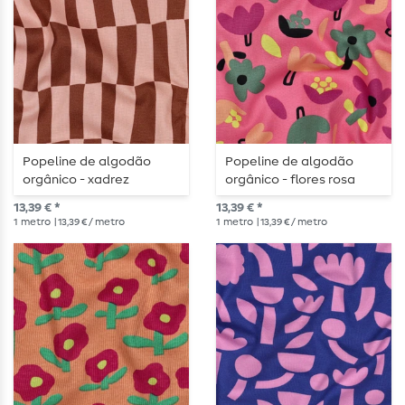
Popeline de algodão
Popeline de algodão
orgânico - xadrez
orgânico - flores rosa
castanho-pêssego
escuro
13,39 € *
13,39 € *
1
metro
| 13,39 € / metro
1
metro
| 13,39 € / metro