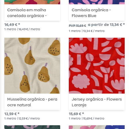
Camisola em malha
Camisola orgânica -
canelada orgânica -
Flowers Blue
Flores de pêssego
16,49 € *
a partir de 13,34 € *
PVP 15,69 €
1
metro
| 16,49 € / metro
1
metro
| 13,34 € / metro
Musselina orgânica - pera
Jersey orgânica - Flowers
ocre natural
Laranja
12,59 € *
15,69 € *
1
metro
| 12,59 € / metro
1
metro
| 15,69 € / metro