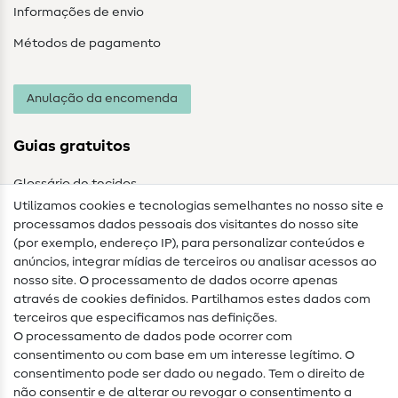
Informações de envio
Métodos de pagamento
Anulação da encomenda
Guias gratuitos
Glossário de tecidos
Utilizamos cookies e tecnologias semelhantes no nosso site e
Glossário de costura
processamos dados pessoais dos visitantes do nosso site
(por exemplo, endereço IP), para personalizar conteúdos e
Guias de costura
anúncios, integrar mídias de terceiros ou analisar acessos ao
nosso site. O processamento de dados ocorre apenas
Ajuda e contacto
através de cookies definidos. Partilhamos estes dados com
terceiros que especificamos nas definições.
Contacto
O processamento de dados pode ocorrer com
Mudança de proprietário
consentimento ou com base em um interesse legítimo. O
consentimento pode ser dado ou negado. Tem o direito de
Perguntas frequentes (FAQ)
não consentir e de alterar ou revogar o consentimento a