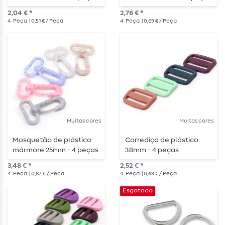
2,04 € *
2,76 € *
4
Peça
| 0,51 € / Peça
4
Peça
| 0,69 € / Peça
Muitas cores
Muitas cores
Mosquetão de plástico
Corrediça de plástico
mármore 25mm - 4 peças
38mm - 4 peças
3,48 € *
2,52 € *
4
Peça
| 0,87 € / Peça
4
Peça
| 0,63 € / Peça
Esgotado