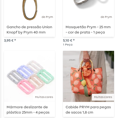
de Prym
de Prym
Gancho de pressão Union
Mosquetão Prym - 25 mm
Knopf by Prym 40 mm
- cor de prata - 1 peça
latão antigo plano
3,95 € *
5,10 € *
1
Peça
Muitas cores
Muitas cores
Mármore deslizante de
Cabide PRYM para pegas
plástico 25mm - 4 peças
de sacos 1,8 cm