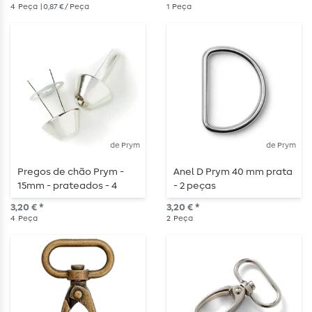
4
Peça
| 0,87 € / Peça
1
Peça
de Prym
de Prym
Pregos de chão Prym -
Anel D Prym 40 mm prata
15mm - prateados - 4
- 2 peças
peças
3,20 € *
3,20 € *
4
Peça
2
Peça