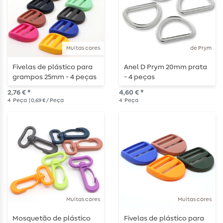
Muitas cores
de Prym
Fivelas de plástico para
Anel D Prym 20mm prata
grampos 25mm - 4 peças
- 4 peças
2,76 € *
4,60 € *
4
Peça
| 0,69 € / Peça
4
Peça
Muitas cores
Muitas cores
Mosquetão de plástico
Fivelas de plástico para