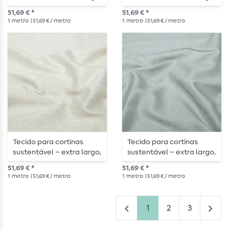
310 cm, cru mesclado
310 cm, mistura de cinza-
51,69 € *
51,69 € *
antracite
1
metro
| 51,69 € / metro
1
metro
| 51,69 € / metro
Tecido para cortinas
Tecido para cortinas
sustentável – extra largo,
sustentável – extra largo,
310 cm, em tom natural
310 cm, em cinzento
51,69 € *
51,69 € *
mesclado
mesclado
1
metro
| 51,69 € / metro
1
metro
| 51,69 € / metro
1
2
3