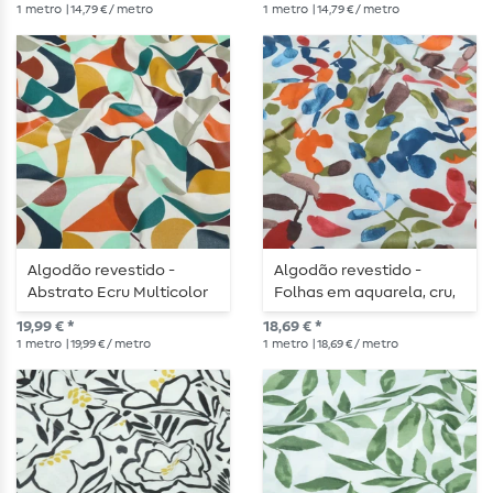
1
metro
| 14,79 € / metro
1
metro
| 14,79 € / metro
Algodão revestido -
Algodão revestido -
Abstrato Ecru Multicolor
Folhas em aquarela, cru,
multicolorido
19,99 € *
18,69 € *
1
metro
| 19,99 € / metro
1
metro
| 18,69 € / metro