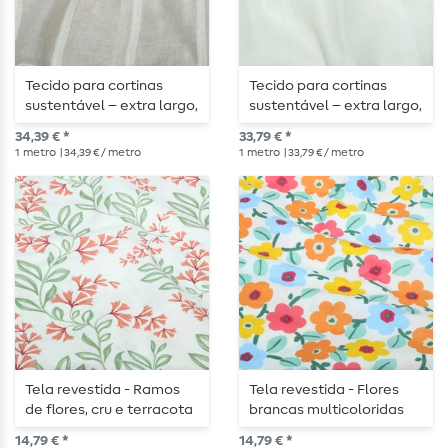
Tecido para cortinas
Tecido para cortinas
sustentável – extra largo,
sustentável – extra largo,
310 cm, tom natural com
310 cm, riscas sobre
34,39 € *
33,79 € *
riscas finas
fundo ecru liso
1
metro
| 34,39 € / metro
1
metro
| 33,79 € / metro
Tela revestida - Ramos
Tela revestida - Flores
de flores, cru e terracota
brancas multicoloridas
14,79 € *
14,79 € *