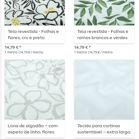
Tela revestida - Folhas e
Tela revestida - Folhas e
flores, cru e preto
ramos brancos e verdes
14,79 € *
14,79 € *
1
metro
| 14,79 € / metro
1
metro
| 14,79 € / metro
Lona de algodão – com
Tecido para cortinas
aspeto de linho, flores
sustentável – extra largo,
grandes, branco e
330 cm, em branco puro