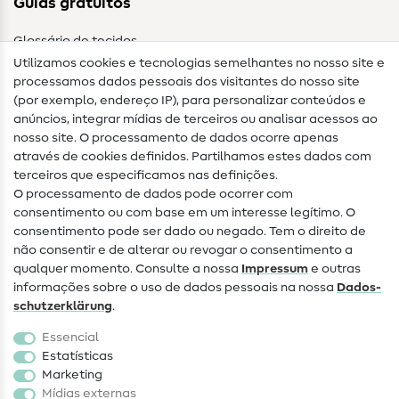
Guias gratuitos
Glossário de tecidos
Utilizamos cookies e tecnologias semelhantes no nosso site e
Glossário de costura
processamos dados pessoais dos visitantes do nosso site
(por exemplo, endereço IP), para personalizar conteúdos e
Guias de costura
anúncios, integrar mídias de terceiros ou analisar acessos ao
nosso site. O processamento de dados ocorre apenas
Ajuda e contacto
através de cookies definidos. Partilhamos estes dados com
terceiros que especificamos nas definições.
Contacto
O processamento de dados pode ocorrer com
Mudança de proprietário
consentimento ou com base em um interesse legítimo. O
consentimento pode ser dado ou negado. Tem o direito de
Perguntas frequentes (FAQ)
não consentir e de alterar ou revogar o consentimento a
qualquer momento. Consulte a nossa
Impressum
e outras
Direito de cancelamento
informações sobre o uso de dados pessoais na nossa
Dados­
Popular
schutz­erklärung
.
Essencial
Tecidos
Estatísticas
Marketing
Acessórios de costura
Mídias externas