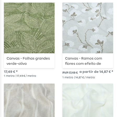
Canvas - Folhas grandes
Canvas - Ramos com
verde-oliva
flores com efeito de
linho, cor areia
17,49 € *
a partir de 14,87 € *
PVP 17,49 €
1
metro
| 17,49 € / metro
1
metro
| 14,87 € / metro