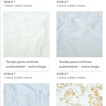
15,19 € *
27,19 € *
cinzento
1
metro
| 15,19 € / metro
1
metro
| 27,19 € / metro
Tecido para cortinas
Tecido para cortinas
sustentável – extra largo,
sustentável – extra largo,
330 cm, num elegante
330 cm, num elegante
27,19 € *
27,19 € *
tom creme
cinzento claro
1
metro
| 27,19 € / metro
1
metro
| 27,19 € / metro