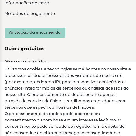
Informações de envio
Métodos de pagamento
Anulação da encomenda
Guias gratuitos
Glossário de tecidos
Utilizamos cookies e tecnologias semelhantes no nosso site e
Glossário de costura
processamos dados pessoais dos visitantes do nosso site
(por exemplo, endereço IP), para personalizar conteúdos e
Guias de costura
anúncios, integrar mídias de terceiros ou analisar acessos ao
nosso site. O processamento de dados ocorre apenas
Ajuda e contacto
através de cookies definidos. Partilhamos estes dados com
terceiros que especificamos nas definições.
Contacto
O processamento de dados pode ocorrer com
Mudança de proprietário
consentimento ou com base em um interesse legítimo. O
consentimento pode ser dado ou negado. Tem o direito de
Perguntas frequentes (FAQ)
não consentir e de alterar ou revogar o consentimento a