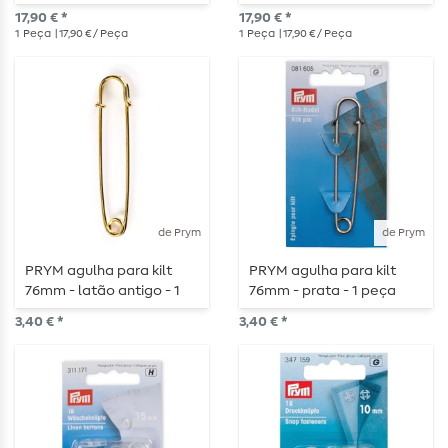
perfuração - baga
perfuração - damasco
17,90 € *
17,90 € *
1
Peça
| 17,90 € / Peça
1
Peça
| 17,90 € / Peça
de Prym
de Prym
PRYM agulha para kilt
PRYM agulha para kilt
76mm - latão antigo - 1
76mm - prata - 1 peça
peça
3,40 € *
3,40 € *