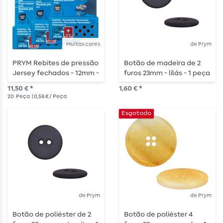
Muitas cores
de Prym
PRYM Rebites de pressão
Botão de madeira de 2
Jersey fechados - 12mm -
furos 23mm - lilás - 1 peça
20 peças
11,50 € *
1,60 € *
20
Peça
| 0,58 € / Peça
Esgotado
de Prym
de Prym
Botão de poliéster de 2
Botão de poliéster 4