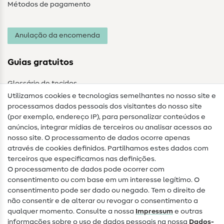
Métodos de pagamento
Anulação da encomenda
Guias gratuitos
Glossário de tecidos
Utilizamos cookies e tecnologias semelhantes no nosso site e
Glossário de costura
processamos dados pessoais dos visitantes do nosso site
(por exemplo, endereço IP), para personalizar conteúdos e
Guias de costura
anúncios, integrar mídias de terceiros ou analisar acessos ao
nosso site. O processamento de dados ocorre apenas
Ajuda e contacto
através de cookies definidos. Partilhamos estes dados com
terceiros que especificamos nas definições.
Contacto
O processamento de dados pode ocorrer com
Mudança de proprietário
consentimento ou com base em um interesse legítimo. O
consentimento pode ser dado ou negado. Tem o direito de
Perguntas frequentes (FAQ)
não consentir e de alterar ou revogar o consentimento a
qualquer momento. Consulte a nossa
Impressum
e outras
Direito de cancelamento
informações sobre o uso de dados pessoais na nossa
Dados­