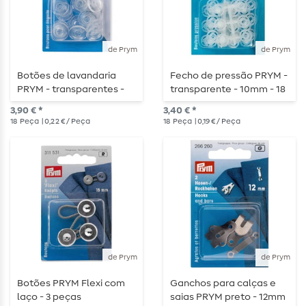
de Prym
de Prym
Botões de lavandaria
Fecho de pressão PRYM -
PRYM - transparentes -
transparente - 10mm - 18
15mm - 18 peças
peças
3,90 € *
3,40 € *
18
Peça
| 0,22 € / Peça
18
Peça
| 0,19 € / Peça
de Prym
de Prym
Botões PRYM Flexi com
Ganchos para calças e
laço - 3 peças
saias PRYM preto - 12mm