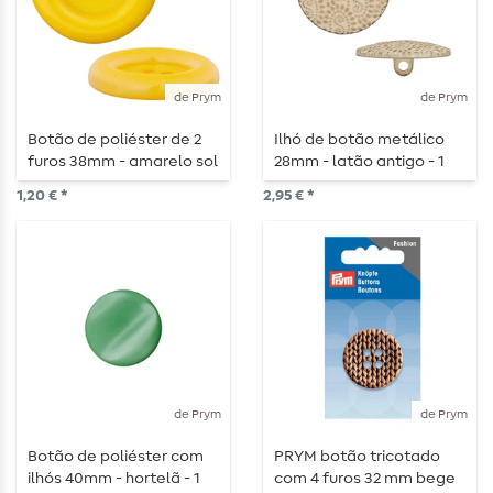
de Prym
de Prym
Botão de poliéster de 2
Ilhó de botão metálico
furos 38mm - amarelo sol
28mm - latão antigo - 1
- 1 peça
peça
1,20 € *
2,95 € *
de Prym
de Prym
Botão de poliéster com
PRYM botão tricotado
ilhós 40mm - hortelã - 1
com 4 furos 32 mm bege