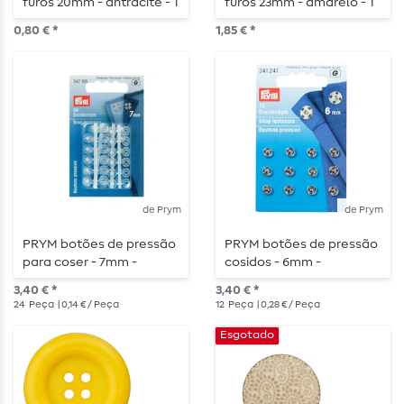
furos 20mm - antracite - 1
furos 23mm - amarelo - 1
peça
peça
0,80 € *
1,85 € *
de Prym
de Prym
PRYM botões de pressão
PRYM botões de pressão
para coser - 7mm -
cosidos - 6mm -
transparente - 24 peças
prateado - 12 peças
3,40 € *
3,40 € *
24
Peça
| 0,14 € / Peça
12
Peça
| 0,28 € / Peça
Esgotado