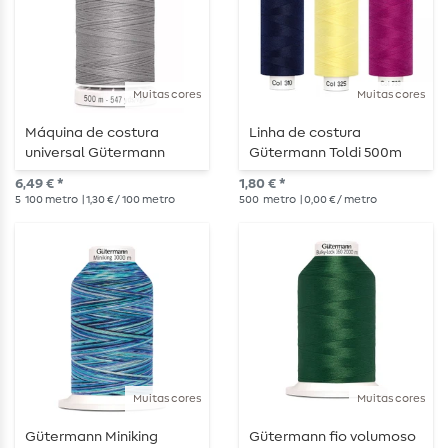
Muitas cores
Muitas cores
Máquina de costura
Linha de costura
universal Gütermann
Gütermann Toldi 500m
500m
6,49 € *
1,80 € *
5
100 metro
| 1,30 € / 100 metro
500
metro
| 0,00 € / metro
Muitas cores
Muitas cores
Gütermann Miniking
Gütermann fio volumoso