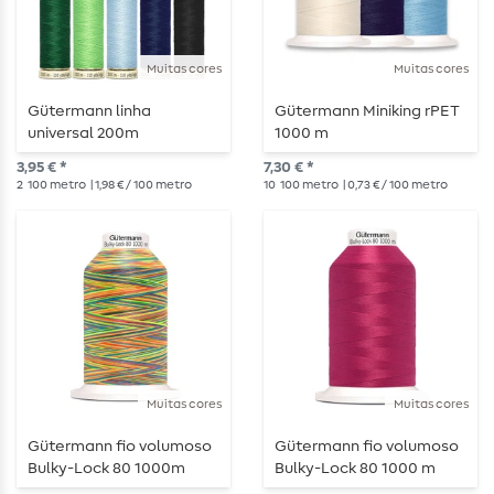
Muitas cores
Muitas cores
Gütermann linha
Gütermann Miniking rPET
universal 200m
1000 m
3,95 € *
7,30 € *
2
100 metro
| 1,98 € / 100 metro
10
100 metro
| 0,73 € / 100 metro
Muitas cores
Muitas cores
Gütermann fio volumoso
Gütermann fio volumoso
Bulky-Lock 80 1000m
Bulky-Lock 80 1000 m
multicolorido