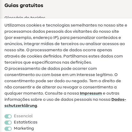
Guias gratuitos
Glossário de tecidos
Utilizamos cookies e tecnologias semelhantes no nosso site e
Glossário de costura
processamos dados pessoais dos visitantes do nosso site
(por exemplo, endereço IP), para personalizar conteúdos e
Guias de costura
anúncios, integrar mídias de terceiros ou analisar acessos ao
nosso site. O processamento de dados ocorre apenas
Ajuda e contacto
através de cookies definidos. Partilhamos estes dados com
terceiros que especificamos nas definições.
Contacto
O processamento de dados pode ocorrer com
Mudança de proprietário
consentimento ou com base em um interesse legítimo. O
consentimento pode ser dado ou negado. Tem o direito de
Perguntas frequentes (FAQ)
não consentir e de alterar ou revogar o consentimento a
qualquer momento. Consulte a nossa
Impressum
e outras
Direito de cancelamento
informações sobre o uso de dados pessoais na nossa
Dados­
Popular
schutz­erklärung
.
Essencial
Tecidos
Estatísticas
Marketing
Acessórios de costura