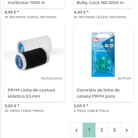
multicolor 1000 m
Bulky-Lock 160 2000 m
8,95 € *
4,45 € *
10
100 metro
| 0,90 € / 100 metro
20
100 metro
| 0,22 € / 100 metro
Muitas cores
de Prym
PRYM Linha de costura
Carretéis de linha de
elástica 0,5 mm
canela PRYM para
gancho horizontal
3,20 € *
3,20 € *
21.6mm
20
metro
| 0,16 € / metro
4
Peça
| 0,80 € / Peça
1
2
3