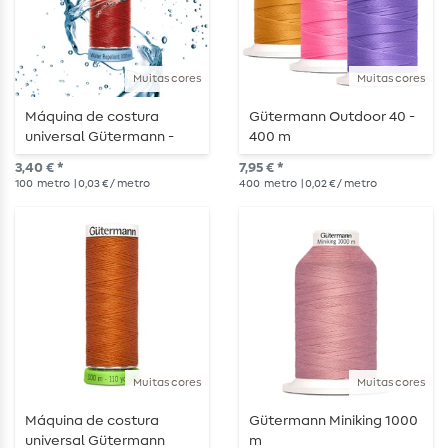
Muitas cores
Muitas cores
Máquina de costura
Gütermann Outdoor 40 -
universal Gütermann -
400 m
Repelente à água - 100 m
3,40 € *
7,95 € *
100
metro
| 0,03 € / metro
400
metro
| 0,02 € / metro
Muitas cores
Muitas cores
Máquina de costura
Gütermann Miniking 1000
universal Gütermann
m