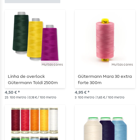
Muitas cores
Muitas cores
Linha de overlock
Gütermann Mara 30 extra
Gütermann Toldi 2500m
forte 300m
4,50 € *
4,95 € *
25
100 metro
| 0,18 € / 100 metro
3
100 metro
| 1,65 € / 100 metro