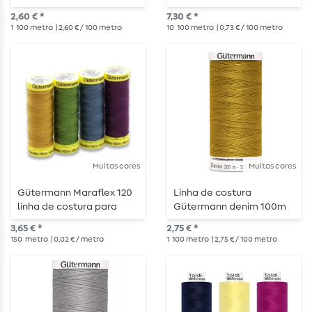
rPET 100m
2,60 € *
7,30 € *
1
100 metro
| 2,60 € / 100 metro
10
100 metro
| 0,73 € / 100 metro
Muitas cores
Muitas cores
Gütermann Maraflex 120
Linha de costura
linha de costura para
Gütermann denim 100m
costuras elásticas - 150 m
3,65 € *
2,75 € *
150
metro
| 0,02 € / metro
1
100 metro
| 2,75 € / 100 metro