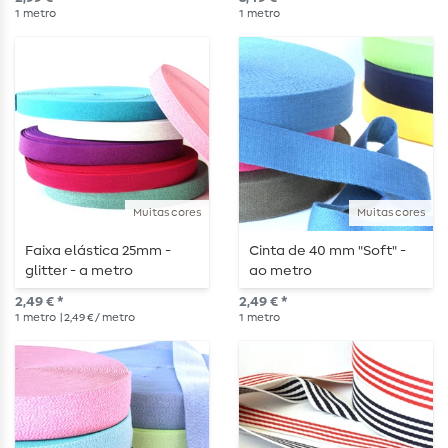
1
metro
1
metro
Muitas cores
Muitas cores
Faixa elástica 25mm -
Cinta de 40 mm "Soft" -
glitter - a metro
ao metro
2,49 € *
2,49 € *
1
metro
| 2,49 € / metro
1
metro