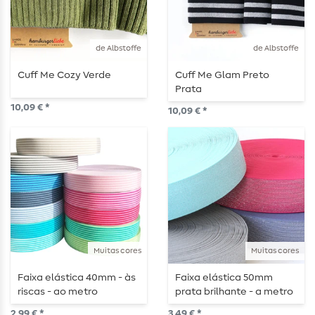
de Albstoffe
de Albstoffe
Cuff Me Cozy Verde
Cuff Me Glam Preto
Prata
10,09 € *
10,09 € *
Muitas cores
Muitas cores
Faixa elástica 40mm - às
Faixa elástica 50mm
riscas - ao metro
prata brilhante - a metro
2,99 € *
3,49 € *