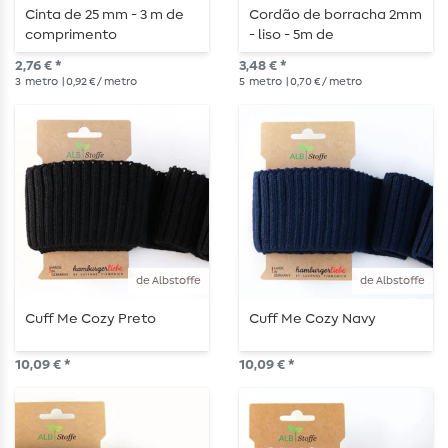
Cinta de 25 mm - 3 m de
Cordão de borracha 2mm
comprimento
- liso - 5m de
comprimento
2,76 € *
3,48 € *
3
metro
| 0,92 € / metro
5
metro
| 0,70 € / metro
de Albstoffe
de Albstoffe
Cuff Me Cozy Preto
Cuff Me Cozy Navy
10,09 € *
10,09 € *