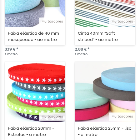
Muitas cores
Muitas cores
Faixa elástica de 40 mm
Cinta 40mm "Soft
mosqueada - ao metro
striped" - ao metro
3,19 € *
2,88 € *
1
metro
1
metro
Muitas cores
Muitas cores
Faixa elástica 20mm -
Faixa elástica 25mm - lisa
Estrelas - a metro
- a metro