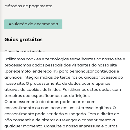
Métodos de pagamento
Anulação da encomenda
Guias gratuitos
Glossário de tecidos
Utilizamos cookies e tecnologias semelhantes no nosso site e
Glossário de costura
processamos dados pessoais dos visitantes do nosso site
(por exemplo, endereço IP), para personalizar conteúdos e
Guias de costura
anúncios, integrar mídias de terceiros ou analisar acessos ao
nosso site. O processamento de dados ocorre apenas
Ajuda e contacto
através de cookies definidos. Partilhamos estes dados com
terceiros que especificamos nas definições.
Contacto
O processamento de dados pode ocorrer com
Mudança de proprietário
consentimento ou com base em um interesse legítimo. O
consentimento pode ser dado ou negado. Tem o direito de
Perguntas frequentes (FAQ)
não consentir e de alterar ou revogar o consentimento a
qualquer momento. Consulte a nossa
Impressum
e outras
Direito de cancelamento