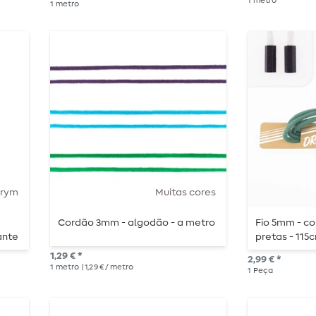
1
metro
1
metro
Prym
Muitas cores
Cordão 3mm - algodão - a metro
Fio 5mm - c
ante
pretas - 11
1,29 € *
2,99 € *
1
metro
| 1,29 € / metro
1
Peça