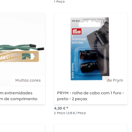
1
Peça
Muitas cores
de Prym
om extremidades
PRYM - rolha de cabo com 1 furo -
5cm de comprimento
preto - 2 peças
4,30 € *
2
Peça
| 2,15 € / Peça