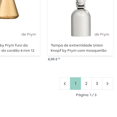
de Prym
de Prym
by Prym furo da
Tampa de extremidade Union
 do cordão 4 mm 12
Knopf by Prym com mosquetão
brilhante
52 mm prata
6,95 € *
1
2
3
Página: 1 / 3