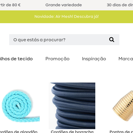
tir de 80 €
Grande variedade
30 dias de di
Novidade: Air Mesh! Descubra já!
lhos de tecido
Promoção
Inspiração
Marca
ordões de algodão
Cordões de borracha
Pontas de 