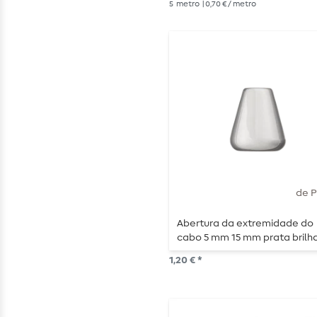
5
metro
| 0,70 € / metro
de 
Abertura da extremidade do
cabo 5 mm 15 mm prata brilh
1,20 € *