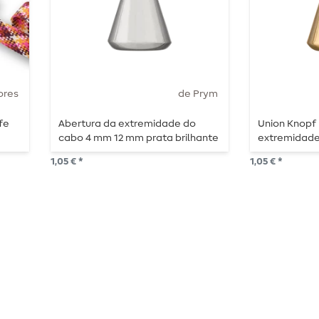
ores
de Prym
fe
Abertura da extremidade do
Union Knopf 
cabo 4 mm 12 mm prata brilhante
extremidade
mm dourado 
1,05 € *
1,05 € *