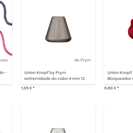
ores
de Prym
o -
Union Knopf by Prym
Union Knopf 
extremidade do cabo 4 mm 12
Bloqueador 
mm aço brilhante
de 3 mm, 15 
1,05 € *
0,80 € *