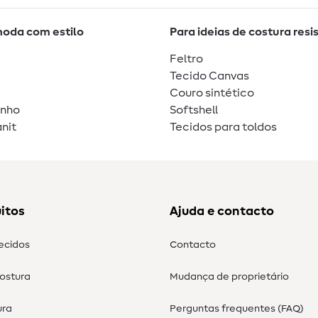
moda com estilo
Para ideias de costura resi
Feltro
Tecido Canvas
Couro sintético
unho
Softshell
nit
Tecidos para toldos
itos
Ajuda e contacto
tecidos
Contacto
costura
Mudança de proprietário
ura
Perguntas frequentes (FAQ)