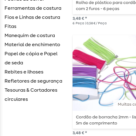
Rolha de plástico para cord
Ferramentas de costura
com 2 furos - 6 peças
Fios e Linhas de costura
3,48 € *
6
Peça
| 0,58 € / Peça
Fitas
Manequim de costura
Material de enchimento
Papel de cópia e Papel
de seda
Rebites e ilhoses
Refletores de segurança
Tesouras & Cortadores
circulares
Muitas c
Cordão de borracha 2mm - lis
5m de comprimento
3,48 € *