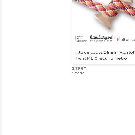
Muitas c
Fita de capuz 24mm - Albstof
Twist ME Check - a metro
2,79 € *
1
metro