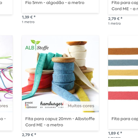
ão
Fio 5mm - algodão - a metro
Fita para ca
Cord ME - a
1,39 € *
2,79 € *
1
metro
1
metro
ores
Muitas cores
o -
Fita para capuz 20mm - Albstoffe
Fita para ca
Cord ME - a metro
1,89 € *
2,79 € *