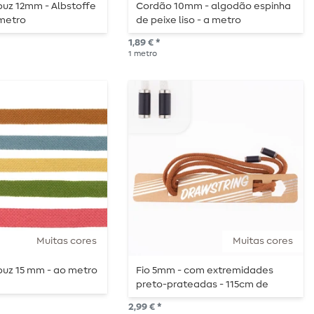
puz 12mm - Albstoffe
Cordão 10mm - algodão espinha
 metro
de peixe liso - a metro
1,89 € *
1
metro
Muitas cores
Muitas cores
puz 15 mm - ao metro
Fio 5mm - com extremidades
preto-prateadas - 115cm de
comprimento
2,99 € *