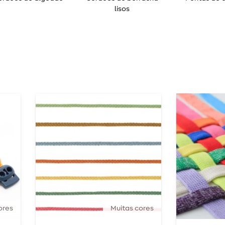
lisos
ores
Muitas cores