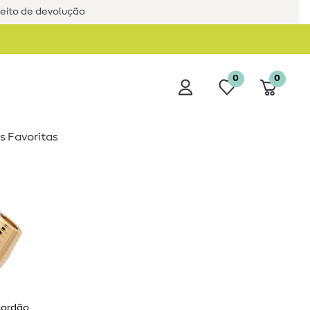
reito de devolução
0
0
s Favoritas
cordão