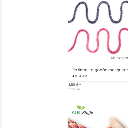
Muitas c
Fio 5mm - algodão mosquead
a metro
1,59 € *
1
metro