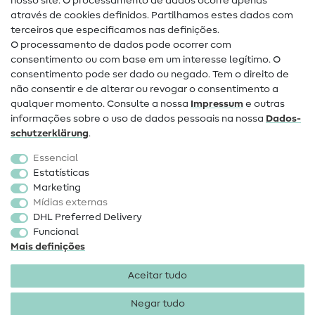
nosso site. O processamento de dados ocorre apenas
Ajuda e contacto
através de cookies definidos. Partilhamos estes dados com
terceiros que especificamos nas definições.
Contacto
O processamento de dados pode ocorrer com
Mudança de proprietário
consentimento ou com base em um interesse legítimo. O
consentimento pode ser dado ou negado. Tem o direito de
Perguntas frequentes (FAQ)
não consentir e de alterar ou revogar o consentimento a
qualquer momento. Consulte a nossa
Impressum
e outras
Direito de cancelamento
informações sobre o uso de dados pessoais na nossa
Dados­
Popular
schutz­erklärung
.
Essencial
Tecidos
Estatísticas
Marketing
Acessórios de costura
Mídias externas
Promoção
DHL Preferred Delivery
Funcional
Mais definições
Aceitar tudo
Negar tudo
Informações legais
Proteção de dados
Termos e