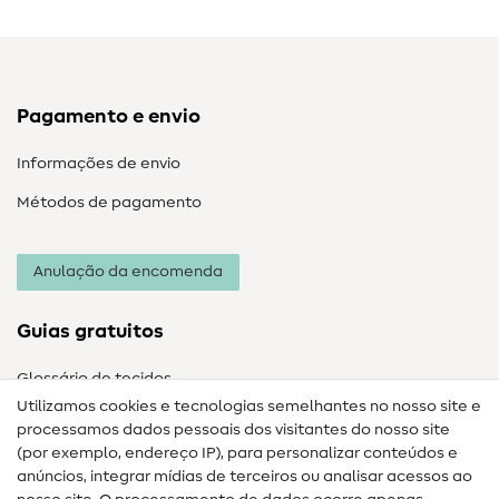
Pagamento e envio
Informações de envio
Métodos de pagamento
Anulação da encomenda
Guias gratuitos
Glossário de tecidos
Utilizamos cookies e tecnologias semelhantes no nosso site e
Glossário de costura
processamos dados pessoais dos visitantes do nosso site
(por exemplo, endereço IP), para personalizar conteúdos e
Guias de costura
anúncios, integrar mídias de terceiros ou analisar acessos ao