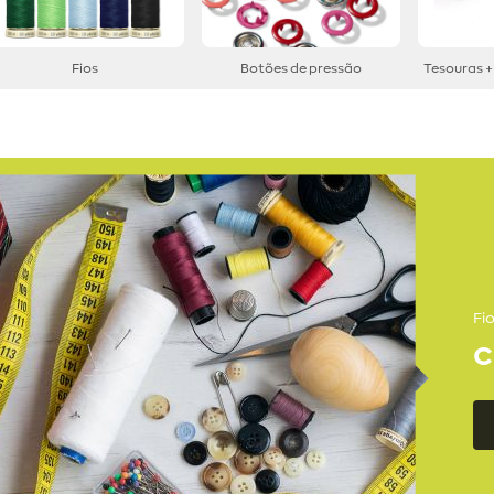
Fios
Botões de pressão
Tesouras +
Fi
C