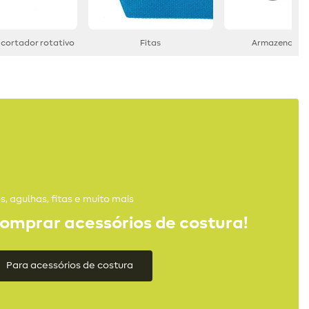
 cortador rotativo
Fitas
Armazename
os, agulhas, fitas e muito mais
omprar acessórios de costura!
Para acessórios de costura