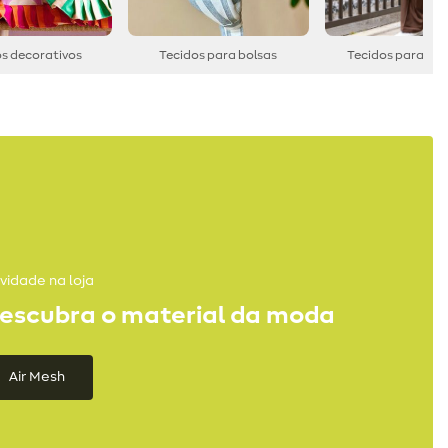
s decorativos
Tecidos para bolsas
Tecidos para ves
vidade na loja
escubra o material da moda
Air Mesh