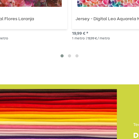
al Flores Laranja
Jersey - Digital Leo Aquarela 
19,99 € *
 metro
1
metro
| 19,99 € / metro
Te
D