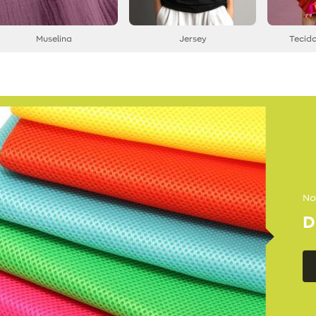
Muselina
Jersey
Tecido
No
D