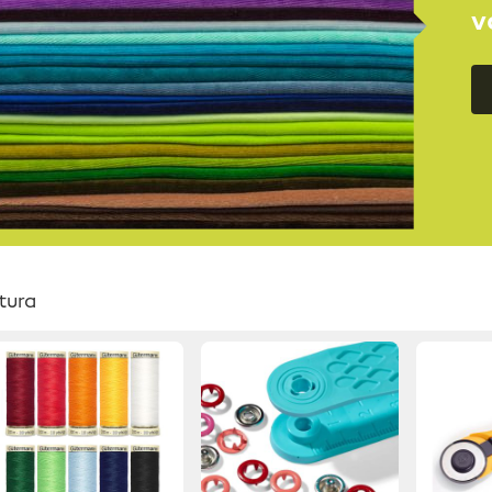
v
tura