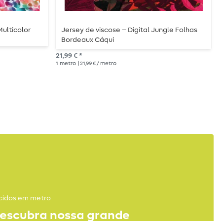
Multicolor
Jersey de viscose – Digital Jungle Folhas
Bordeaux Cáqui
21,99 € *
1
metro
| 21,99 € / metro
1
cidos em metro
escubra nossa grande