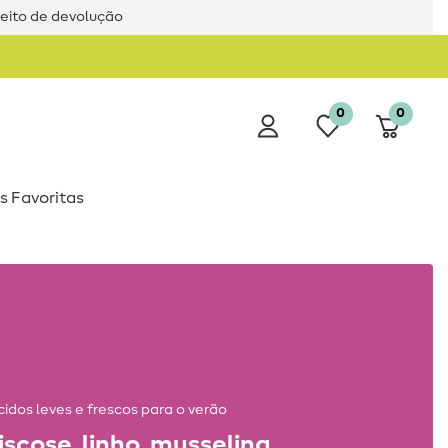
reito de devolução
0
0
s Favoritas
cidos leves e frescos para o verão
iscose, linho, musselina...