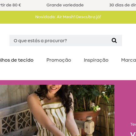
tir de 80 €
Grande variedade
30 dias de di
Novidade: Air Mesh! Descubra já!
lhos de tecido
Promoção
Inspiração
Marca
Te
V