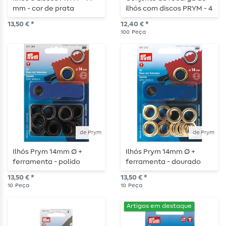
mm - cor de prata
ilhós com discos PRYM - 4
mm - prateado
13,50 € *
12,40 € *
100
Peça
de Prym
de Prym
Ilhós Prym 14mm Ø +
Ilhós Prym 14mm Ø +
ferramenta - polido
ferramenta - dourado
13,50 € *
13,50 € *
10
Peça
10
Peça
Artigos em destaque