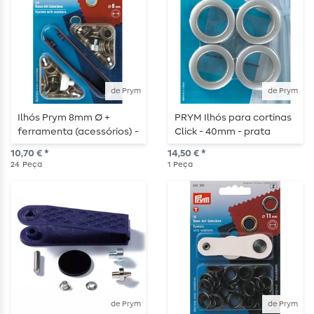
de Prym
de Prym
Ilhós Prym 8mm Ø +
PRYM Ilhós para cortinas
ferramenta (acessórios) -
Click - 40mm - prata
latão antigo
mate
10,70 € *
14,50 € *
24
Peça
1
Peça
de Prym
de Prym