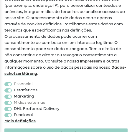
(por exemplo, endereço IP), para personalizar conteúdos e
Guias de costura
anúncios, integrar mídias de terceiros ou analisar acessos ao
nosso site. O processamento de dados ocorre apenas
Ajuda e contacto
através de cookies definidos. Partilhamos estes dados com
terceiros que especificamos nas definições.
Contacto
O processamento de dados pode ocorrer com
Mudança de proprietário
consentimento ou com base em um interesse legítimo. O
consentimento pode ser dado ou negado. Tem o direito de
Perguntas frequentes (FAQ)
não consentir e de alterar ou revogar o consentimento a
qualquer momento. Consulte a nossa
Impressum
e outras
Direito de cancelamento
informações sobre o uso de dados pessoais na nossa
Dados­
Popular
schutz­erklärung
.
Essencial
Tecidos
Estatísticas
Marketing
Acessórios de costura
Mídias externas
Promoção
DHL Preferred Delivery
Funcional
Mais definições