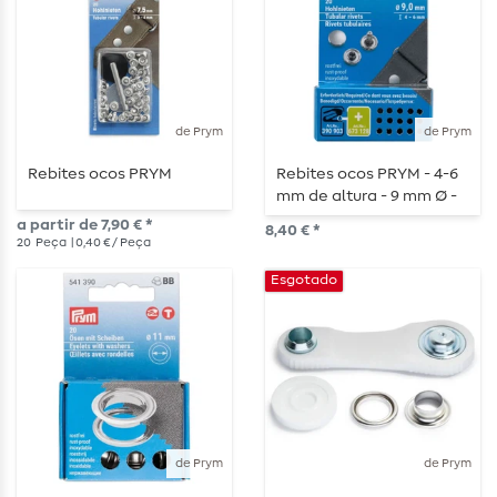
de Prym
de Prym
Rebites ocos PRYM
Rebites ocos PRYM - 4-6
mm de altura - 9 mm Ø -
cor prata
a partir de 7,90 € *
8,40 € *
20
Peça
| 0,40 € / Peça
Esgotado
de Prym
de Prym