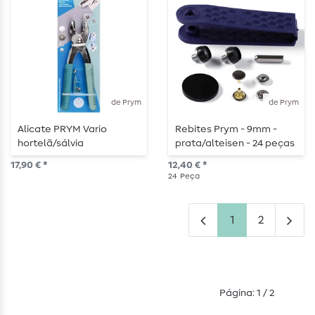
de Prym
de Prym
Alicate PRYM Vario
Rebites Prym - 9mm -
hortelã/sálvia
prata/alteisen - 24 peças
17,90 € *
12,40 € *
24
Peça
1
2
Página: 1 / 2