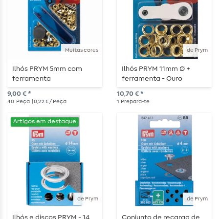
Muitas cores
de Prym
Ilhós PRYM 5mm com
Ilhós PRYM 11mm Ø +
ferramenta
ferramenta - Ouro
9,00 € *
10,70 € *
40
Peça
| 0,22 € / Peça
1
Prepara-te
Artigos em destaque
de Prym
de Prym
Ilhós e discos PRYM - 14
Conjunto de recarga de