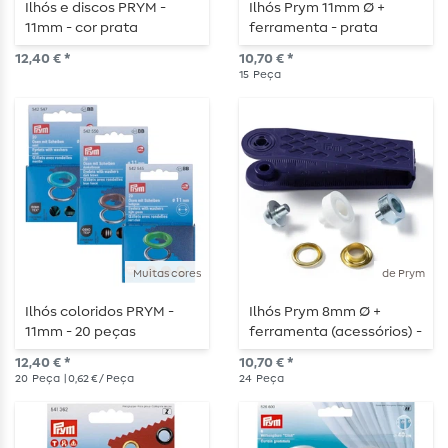
Ilhós e discos PRYM -
Ilhós Prym 11mm Ø +
11mm - cor prata
ferramenta - prata
12,40 € *
10,70 € *
15
Peça
Muitas cores
de Prym
Ilhós coloridos PRYM -
Ilhós Prym 8mm Ø +
11mm - 20 peças
ferramenta (acessórios) -
dourado
12,40 € *
10,70 € *
20
Peça
| 0,62 € / Peça
24
Peça