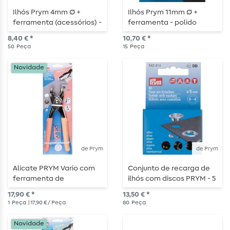
Ilhós Prym 4mm Ø +
Ilhós Prym 11mm Ø +
ferramenta (acessórios) -
ferramenta - polido
dourado
8,40 € *
10,70 € *
50
Peça
15
Peça
Novidade
de Prym
de Prym
Alicate PRYM Vario com
Conjunto de recarga de
ferramenta de
ilhós com discos PRYM - 5
perfuração - damasco
mm - prateado
17,90 € *
13,50 € *
1
Peça
| 17,90 € / Peça
80
Peça
Novidade