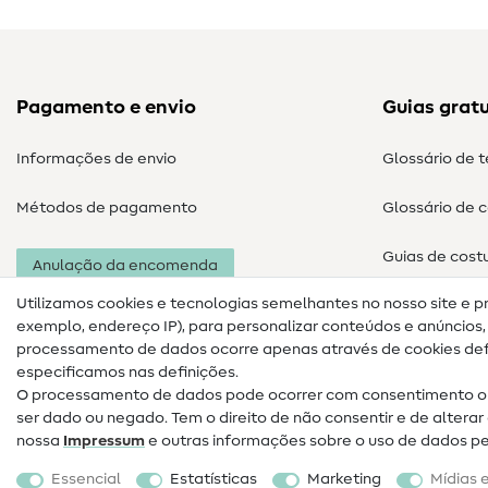
Pagamento e envio
Guias gratu
Informações de envio
Glossário de 
Métodos de pagamento
Glossário de 
Guias de cost
Anulação da encomenda
Utilizamos cookies e tecnologias semelhantes no nosso site e p
exemplo, endereço IP), para personalizar conteúdos e anúncios, i
processamento de dados ocorre apenas através de cookies defi
especificamos nas definições.
O processamento de dados pode ocorrer com consentimento ou
ser dado ou negado. Tem o direito de não consentir e de alter
nossa
Impressum
e outras informações sobre o uso de dados p
Informações legais
Proteção de dados
Termos e
Essencial
Estatísticas
Marketing
Mídias 