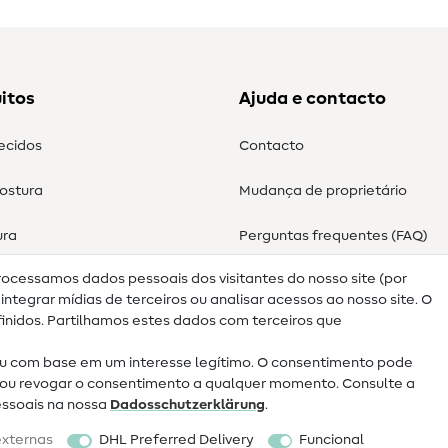
itos
Ajuda e contacto
tecidos
Contacto
costura
Mudança de proprietário
ura
Perguntas frequentes (FAQ)
rocessamos dados pessoais dos visitantes do nosso site (por
Direito de cancelamento
ntegrar mídias de terceiros ou analisar acessos ao nosso site. O
nidos. Partilhamos estes dados com terceiros que
 com base em um interesse legítimo. O consentimento pode
ar ou revogar o consentimento a qualquer momento. Consulte a
essoais na nossa
Dados­schutz­erklärung
.
externas
DHL Preferred Delivery
Funcional