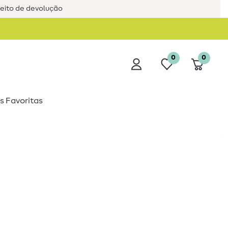
reito de devolução
0
0
s Favoritas