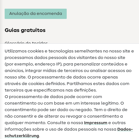
Anulação da encomenda
Guias gratuitos
Glossário de tecidos
Utilizamos cookies e tecnologias semelhantes no nosso site e
Glossário de costura
processamos dados pessoais dos visitantes do nosso site
(por exemplo, endereço IP), para personalizar conteúdos e
Guias de costura
anúncios, integrar mídias de terceiros ou analisar acessos ao
nosso site. O processamento de dados ocorre apenas
Ajuda e contacto
através de cookies definidos. Partilhamos estes dados com
terceiros que especificamos nas definições.
Contacto
O processamento de dados pode ocorrer com
Mudança de proprietário
consentimento ou com base em um interesse legítimo. O
consentimento pode ser dado ou negado. Tem o direito de
Perguntas frequentes (FAQ)
não consentir e de alterar ou revogar o consentimento a
qualquer momento. Consulte a nossa
Impressum
e outras
Direito de cancelamento
informações sobre o uso de dados pessoais na nossa
Dados­
Popular
schutz­erklärung
.