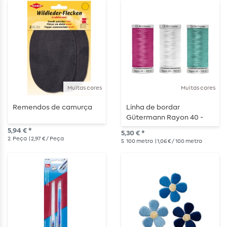
Muitas cores
Muitas cores
Remendos de camurça
Linha de bordar
Gütermann Rayon 40 -
500m
5,94 € *
5,30 € *
2
Peça
| 2,97 € / Peça
5
100 metro
| 1,06 € / 100 metro