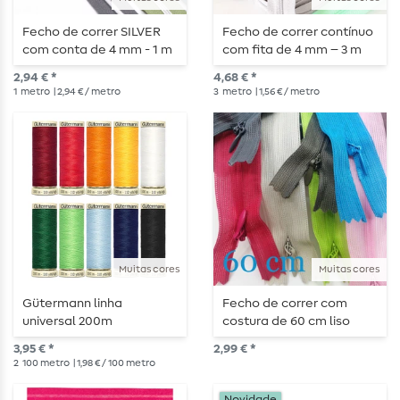
Fecho de correr SILVER
Fecho de correr contínuo
com conta de 4 mm - 1 m
com fita de 4 mm – 3 m
de comprimento -
de comprimento
2,94 € *
4,68 € *
metalizado
1
metro
| 2,94 € / metro
3
metro
| 1,56 € / metro
Muitas cores
Muitas cores
Gütermann linha
Fecho de correr com
universal 200m
costura de 60 cm liso
3,95 € *
2,99 € *
2
100 metro
| 1,98 € / 100 metro
Novidade