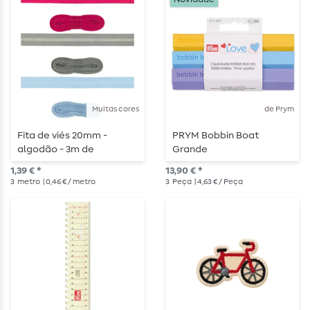
Muitas cores
de Prym
Fita de viés 20mm -
PRYM Bobbin Boat
algodão - 3m de
Grande
comprimento
1,39 € *
13,90 € *
3
metro
| 0,46 € / metro
3
Peça
| 4,63 € / Peça