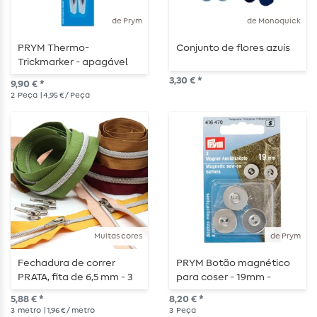
de Prym
de Monoquick
PRYM Thermo-
Conjunto de flores azuis
Trickmarker - apagável
por calor - 2 peças
3,30 € *
9,90 € *
2
Peça
| 4,95 € / Peça
Muitas cores
de Prym
Fechadura de correr
PRYM Botão magnético
PRATA, fita de 6,5 mm - 3
para coser - 19mm -
m de comprimento -
prateado
5,88 € *
8,20 € *
metalizada
3
metro
| 1,96 € / metro
3
Peça