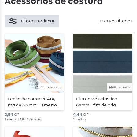
Acessórios de costura​
Filtrar e ordenar
1779 Resultados
Muitas cores
Muitas cores
Fecho de correr PRATA,
Fita de viés elástica
fita de 6,5 mm – 1 metro
60mm - fita de orla
de comprimento –
elástica dobrada - a
2,94 € *
4,44 € *
metalizado
metro
1
metro
| 2,94 € / metro
1
metro