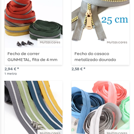
Muitas cores
Muitas cores
Fecho de correr
Fecho do casaco
GUNMETAL, fita de 4 mm
metalizado dourado
– 1 m de comprimento –
divisível 25 cm
2,94 € *
2,58 € *
metalizado
1
metro
Muitas cores
Muitas cores