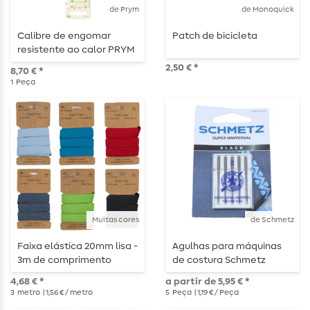
de Prym
de Monoquick
Calibre de engomar
Patch de bicicleta
resistente ao calor PRYM
- 4,5 x 21cm
2,50 € *
8,70 € *
1
Peça
Muitas cores
de Schmetz
Faixa elástica 20mm lisa -
Agulhas para máquinas
3m de comprimento
de costura Schmetz
Black Super Universal
4,68 € *
a partir de 5,95 € *
3
metro
| 1,56 € / metro
5
Peça
| 1,19 € / Peça