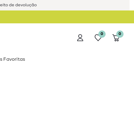
reito de devolução
0
0
s Favoritas