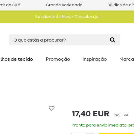
tir de 80 €
Grande variedade
30 dias de di
Novidade: Air Mesh! Descubra já!
lhos de tecido
Promoção
Inspiração
Marca
17,40 EUR
incl. IVA
Pronto para envio imediato, pra