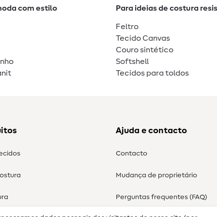
moda com estilo
Para ideias de costura resi
Feltro
Tecido Canvas
Couro sintético
unho
Softshell
nit
Tecidos para toldos
itos
Ajuda e contacto
tecidos
Contacto
costura
Mudança de proprietário
ura
Perguntas frequentes (FAQ)