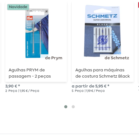
Novidade
de Prym
de Schmetz
Agulhas PRYM de
Agulhas para máquinas
passagem - 2 peças
de costura Schmetz Black
Super Universal
3,90 € *
a partir de 5,95 € *
2
Peça
| 1,95 € / Peça
5
Peça
| 1,19 € / Peça