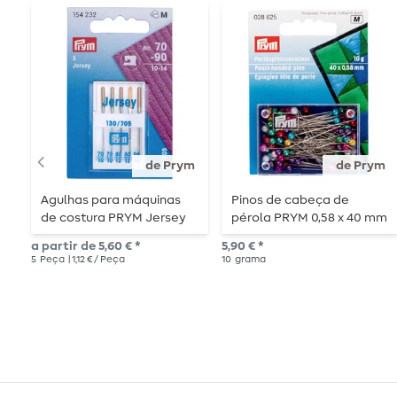
de Prym
de Prym
Agulhas para máquinas
Pinos de cabeça de
de costura PRYM Jersey
pérola PRYM 0,58 x 40 mm
- 10g
a partir de 5,60 € *
5,90 € *
5
Peça
| 1,12 € / Peça
10
grama