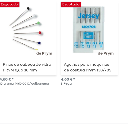
Esgotado
Esgotado
de Prym
de Prym
Pinos de cabeça de vidro
Agulhas para máquinas
A
PRYM 0,6 x 30 mm
de costura Prym 130/705
s
"Jersey" - 70-90 - 5 peças
s
4,60 € *
4,60 € *
2,7
10
grama
| 460,00 € / quilograma
5
Peça
6
P