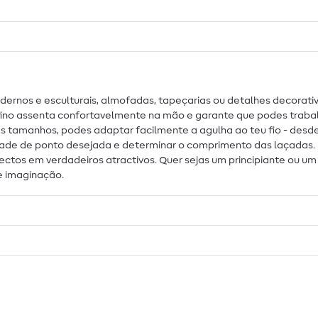
nos e esculturais, almofadas, tapeçarias ou detalhes decorativo
 fino assenta confortavelmente na mão e garante que podes trab
 tamanhos, podes adaptar facilmente a agulha ao teu fio - desde c
idade de ponto desejada e determinar o comprimento das laçadas. I
ctos em verdadeiros atractivos. Quer sejas um principiante ou um 
a e imaginação.