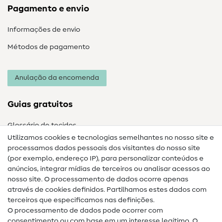
Pagamento e envio
Informações de envio
Métodos de pagamento
Anulação da encomenda
Guias gratuitos
Glossário de tecidos
Utilizamos cookies e tecnologias semelhantes no nosso site e
Glossário de costura
processamos dados pessoais dos visitantes do nosso site
(por exemplo, endereço IP), para personalizar conteúdos e
Guias de costura
anúncios, integrar mídias de terceiros ou analisar acessos ao
Ajuda e contacto
nosso site. O processamento de dados ocorre apenas
através de cookies definidos. Partilhamos estes dados com
terceiros que especificamos nas definições.
Contacto
O processamento de dados pode ocorrer com
Mudança de proprietário
consentimento ou com base em um interesse legítimo. O