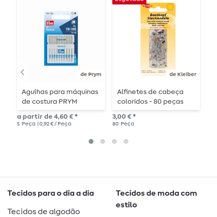
de Prym
de Kleiber
Agulhas para máquinas
Alfinetes de cabeça
P
de costura PRYM
coloridos - 80 peças
v
Standard
a partir de 4,60 € *
3,00 € *
4,6
5
Peça
| 0,92 € / Peça
80
Peça
10
Tecidos para o dia a dia
Tecidos de moda com
estilo
Tecidos de algodão