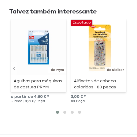
Talvez também interessante
Esgotado
E
de Prym
de Kleiber
Agulhas para máquinas
Alfinetes de cabeça
P
de costura PRYM
coloridos - 80 peças
v
Standard
a partir de 4,60 € *
3,00 € *
4,6
5
Peça
| 0,92 € / Peça
80
Peça
10