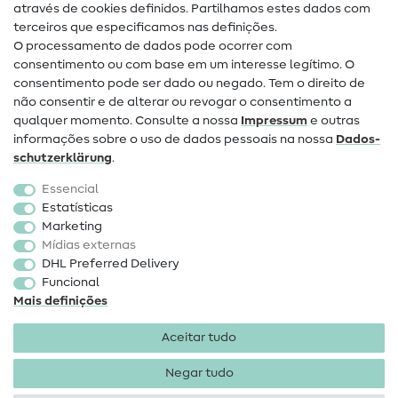
através de cookies definidos. Partilhamos estes dados com
terceiros que especificamos nas definições.
Contacto
O processamento de dados pode ocorrer com
Mudança de proprietário
consentimento ou com base em um interesse legítimo. O
consentimento pode ser dado ou negado. Tem o direito de
Perguntas frequentes (FAQ)
não consentir e de alterar ou revogar o consentimento a
qualquer momento. Consulte a nossa
Impressum
e outras
Direito de cancelamento
informações sobre o uso de dados pessoais na nossa
Dados­
Popular
schutz­erklärung
.
Essencial
Tecidos
Estatísticas
Marketing
Acessórios de costura
Mídias externas
Promoção
DHL Preferred Delivery
Funcional
Mais definições
Aceitar tudo
Negar tudo
Informações legais
Proteção de dados
Termos e
condições
Direito de rescisão