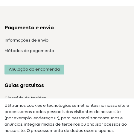
Pagamento e envio
Informações de envio
Métodos de pagamento
Anulação da encomenda
Guias gratuitos
Glossário de tecidos
Utilizamos cookies e tecnologias semelhantes no nosso site e
Glossário de costura
processamos dados pessoais dos visitantes do nosso site
(por exemplo, endereço IP), para personalizar conteúdos e
Guias de costura
anúncios, integrar mídias de terceiros ou analisar acessos ao
Ajuda e contacto
nosso site. O processamento de dados ocorre apenas