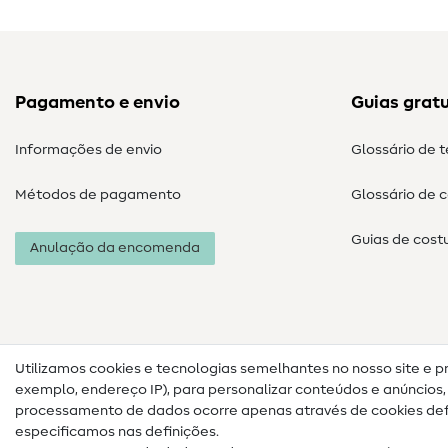
Pagamento e envio
Guias gratu
Informações de envio
Glossário de 
Métodos de pagamento
Glossário de 
Guias de cost
Anulação da encomenda
Utilizamos cookies e tecnologias semelhantes no nosso site e p
exemplo, endereço IP), para personalizar conteúdos e anúncios, i
processamento de dados ocorre apenas através de cookies defi
especificamos nas definições.
Informações legais
Proteção de dados
Termos e