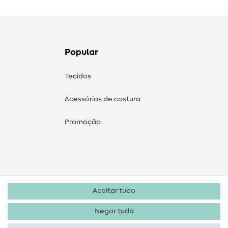
Popular
Tecidos
Acessórios de costura
Promoção
Aceitar tudo
Negar tudo
Direitos de autor 2026 SewIY GmbH