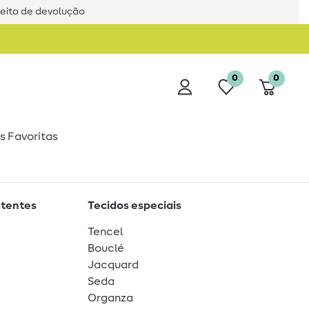
reito de devolução
0
0
s Favoritas
stentes
Tecidos especiais
Tencel
Bouclé
Jacquard
Seda
Organza