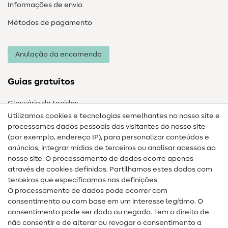
Informações de envio
Métodos de pagamento
Anulação da encomenda
Guias gratuitos
Glossário de tecidos
Utilizamos cookies e tecnologias semelhantes no nosso site e
Glossário de costura
processamos dados pessoais dos visitantes do nosso site
(por exemplo, endereço IP), para personalizar conteúdos e
Guias de costura
anúncios, integrar mídias de terceiros ou analisar acessos ao
nosso site. O processamento de dados ocorre apenas
Ajuda e contacto
através de cookies definidos. Partilhamos estes dados com
terceiros que especificamos nas definições.
Contacto
O processamento de dados pode ocorrer com
Mudança de proprietário
consentimento ou com base em um interesse legítimo. O
consentimento pode ser dado ou negado. Tem o direito de
Perguntas frequentes (FAQ)
não consentir e de alterar ou revogar o consentimento a