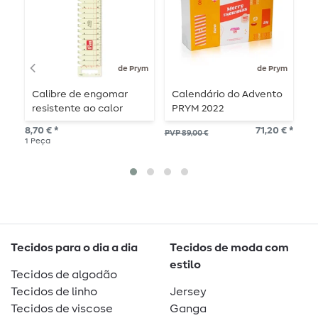
de Prym
de Prym
Calibre de engomar
Calendário do Advento
P
resistente ao calor
PRYM 2022
B
PRYM - 4,5 x 21cm
D
8,70 € *
71,20 € *
PVP 89,00 €
PVP
1
Peça
1
me
Tecidos para o dia a dia
Tecidos de moda com
estilo
Tecidos de algodão
Tecidos de linho
Jersey
Tecidos de viscose
Ganga