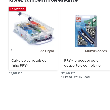
Talvez também interessante
Esgotado
de Prym
Muitas cores
Caixa de carretéis de
PRYM pregador para
linha PRYM
desporto e campismo
15mm
35,00 € *
12,40 € *
10
Peça
| 1,24 € / Peça