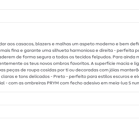
ar aos casacos, blazers e malhas um aspeto moderno e bem defin
is fina e garante uma silhueta harmoniosa e direita - perfeita pa
 aderem de forma segura a todos os tecidos felpudos. Para ainda m
anentemente os teus novos ombros favoritos. A superfície macia e
 peças de roupa cosidas por ti ou decoradas com jóias manterão 
 claras e tons delicados - Preto - perfeito para estilos escuros e 
cial - com as ombreiras PRYM com fecho adesivo em meia-lua S num