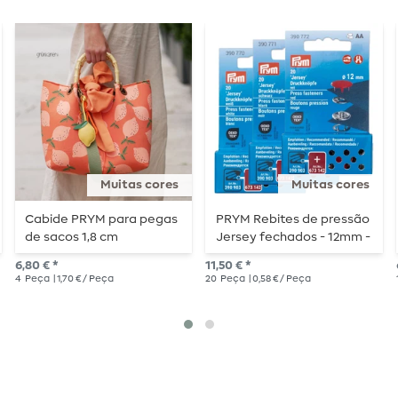
Muitas cores
Muitas cores
Cabide PRYM para pegas
PRYM Rebites de pressão
de sacos 1,8 cm
Jersey fechados - 12mm -
20 peças
6,80 € *
11,50 € *
4
Peça
| 1,70 € / Peça
20
Peça
| 0,58 € / Peça