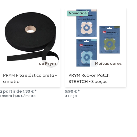
Es
Novidade
de Prym
Muitas cores
PRYM Fita elástica preta -
PRYM Rub-on Patch
P
a metro
STRETCH - 3 peças
1
a partir de 1,30 € *
9,90 € *
4,1
1
metro
| 1,30 € / metro
3
Peça
6
P