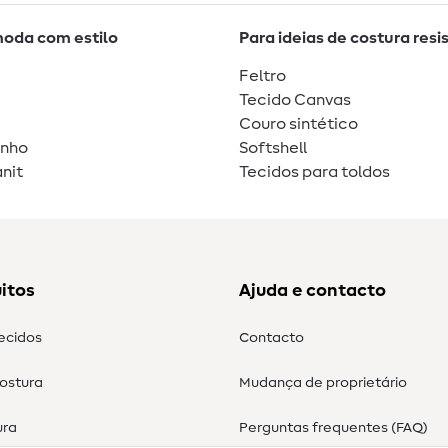
moda com estilo
Para ideias de costura resi
Feltro
Tecido Canvas
Couro sintético
unho
Softshell
nit
Tecidos para toldos
itos
Ajuda e contacto
tecidos
Contacto
costura
Mudança de proprietário
ura
Perguntas frequentes (FAQ)