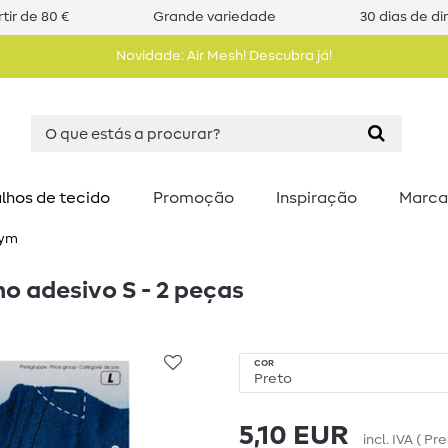
tir de 80 €
Grande variedade
30 dias de di
Novidade: Air Mesh! Descubra já!
lhos de tecido
Promoção
Inspiração
Marca
ym
 adesivo S - 2 peças
COR
5,10 EUR
incl. IVA
(
Pre