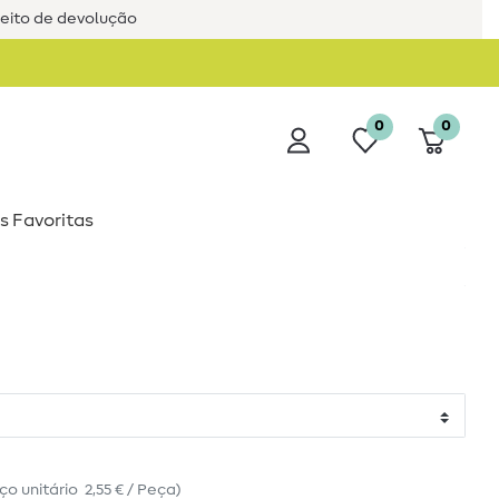
reito de devolução
0
0
s Favoritas
ço unitário
2,55 € / Peça
)