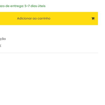
zo de entrega: 5–7 dias úteis
Adicionar ao carrinho
ução
€