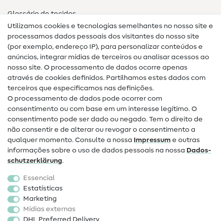
Glossário de tecidos
Utilizamos cookies e tecnologias semelhantes no nosso site e
Glossário de costura
processamos dados pessoais dos visitantes do nosso site
(por exemplo, endereço IP), para personalizar conteúdos e
Guias de costura
anúncios, integrar mídias de terceiros ou analisar acessos ao
nosso site. O processamento de dados ocorre apenas
Ajuda e contacto
através de cookies definidos. Partilhamos estes dados com
terceiros que especificamos nas definições.
Contacto
O processamento de dados pode ocorrer com
Mudança de proprietário
consentimento ou com base em um interesse legítimo. O
consentimento pode ser dado ou negado. Tem o direito de
Perguntas frequentes (FAQ)
não consentir e de alterar ou revogar o consentimento a
qualquer momento. Consulte a nossa
Impressum
e outras
Direito de cancelamento
informações sobre o uso de dados pessoais na nossa
Dados­
Popular
schutz­erklärung
.
Essencial
Tecidos
Estatísticas
Marketing
Acessórios de costura
Mídias externas
Promoção
DHL Preferred Delivery