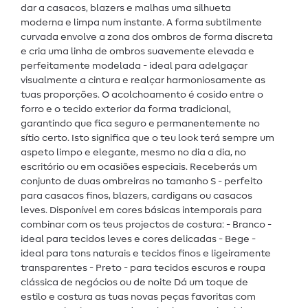
dar a casacos, blazers e malhas uma silhueta
moderna e limpa num instante. A forma subtilmente
curvada envolve a zona dos ombros de forma discreta
e cria uma linha de ombros suavemente elevada e
perfeitamente modelada - ideal para adelgaçar
visualmente a cintura e realçar harmoniosamente as
tuas proporções. O acolchoamento é cosido entre o
forro e o tecido exterior da forma tradicional,
garantindo que fica seguro e permanentemente no
sítio certo. Isto significa que o teu look terá sempre um
aspeto limpo e elegante, mesmo no dia a dia, no
escritório ou em ocasiões especiais. Receberás um
conjunto de duas ombreiras no tamanho S - perfeito
para casacos finos, blazers, cardigans ou casacos
leves. Disponível em cores básicas intemporais para
combinar com os teus projectos de costura: - Branco -
ideal para tecidos leves e cores delicadas - Bege -
ideal para tons naturais e tecidos finos e ligeiramente
transparentes - Preto - para tecidos escuros e roupa
clássica de negócios ou de noite Dá um toque de
estilo e costura as tuas novas peças favoritas com