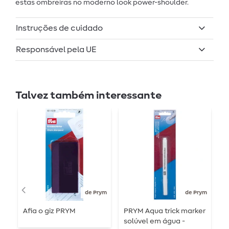
estas ombreiras no moderno look power-shoulder.
Instruções de cuidado
Responsável pela UE
Talvez também interessante
de Prym
de Prym
Afia o giz PRYM
PRYM Aqua trick marker
R
solúvel em água -
1