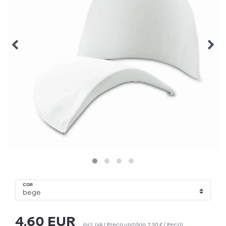
COR
4,60 EUR
incl. IVA
(
Preço unitário
2,30 € / Peça
)