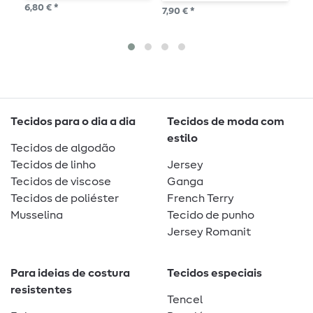
branco
6,80 € *
7,90 € *
28,
1
P
Tecidos para o dia a dia
Tecidos de moda com
estilo
Tecidos de algodão
Tecidos de linho
Jersey
Tecidos de viscose
Ganga
Tecidos de poliéster
French Terry
Musselina
Tecido de punho
Jersey Romanit
Para ideias de costura
Tecidos especiais
resistentes
Tencel