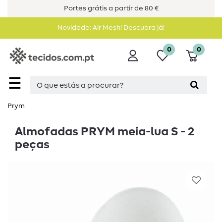
Portes grátis a partir de 80 €
Novidade: Air Mesh! Descubra já!
0
0
☰
Prym
Almofadas PRYM meia-lua S - 2
peças