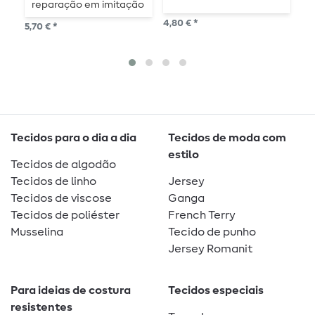
reparação em imitação
d
de pele - 10 x 16cm -
4,80 € *
5,70 € *
4,8
autocolantes
Tecidos para o dia a dia
Tecidos de moda com
estilo
Tecidos de algodão
Tecidos de linho
Jersey
Tecidos de viscose
Ganga
Tecidos de poliéster
French Terry
Musselina
Tecido de punho
Jersey Romanit
Para ideias de costura
Tecidos especiais
resistentes