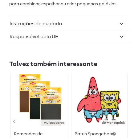
para combinar, espalhar ou criar pequenas galáxias.
Instruções de cuidado
Responsável pela UE
Talvez também interessante
Muitas cores
de Monoquick
Remendos de
Patch Spongebob©
C