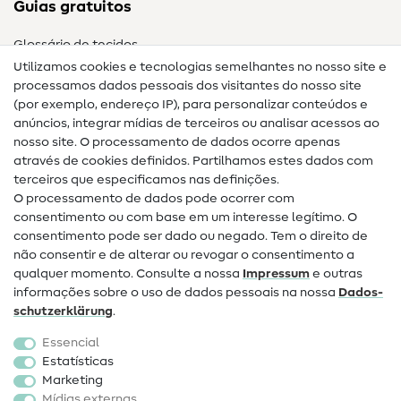
Guias gratuitos
Glossário de tecidos
Utilizamos cookies e tecnologias semelhantes no nosso site e
Glossário de costura
processamos dados pessoais dos visitantes do nosso site
(por exemplo, endereço IP), para personalizar conteúdos e
Guias de costura
anúncios, integrar mídias de terceiros ou analisar acessos ao
Ajuda e contacto
nosso site. O processamento de dados ocorre apenas
através de cookies definidos. Partilhamos estes dados com
terceiros que especificamos nas definições.
Contacto
O processamento de dados pode ocorrer com
Mudança de proprietário
consentimento ou com base em um interesse legítimo. O
consentimento pode ser dado ou negado. Tem o direito de
Perguntas frequentes (FAQ)
não consentir e de alterar ou revogar o consentimento a
qualquer momento. Consulte a nossa
Impressum
e outras
Direito de cancelamento
informações sobre o uso de dados pessoais na nossa
Dados­
Popular
schutz­erklärung
.
Essencial
Tecidos
Estatísticas
Marketing
Acessórios de costura
Mídias externas