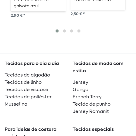
gaivota azul
2,50 € *
3,3
2,90 € *
2
P
Tecidos para o dia a dia
Tecidos de moda com
estilo
Tecidos de algodão
Tecidos de linho
Jersey
Tecidos de viscose
Ganga
Tecidos de poliéster
French Terry
Musselina
Tecido de punho
Jersey Romanit
Para ideias de costura
Tecidos especiais