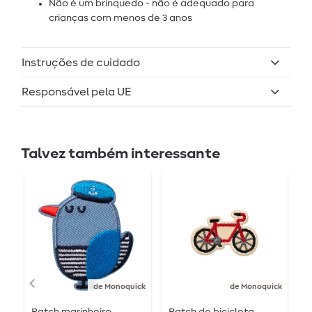
Não é um brinquedo - não é adequado para
crianças com menos de 3 anos
Instruções de cuidado
Responsável pela UE
Talvez também interessante
de Monoquick
de Monoquick
Patch marinheiro
Patch de bicicleta
P