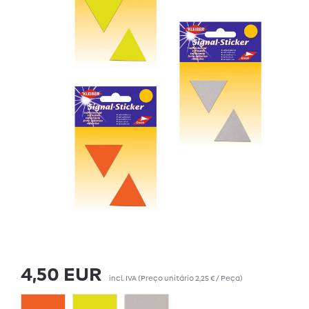
4,50 EUR
incl. IVA
(Preço unitário
2,25 € / Peça
)