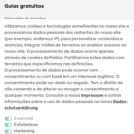
Guias gratuitos
Glossário de tecidos
Utilizamos cookies e tecnologias semelhantes no nosso site e
Glossário de costura
processamos dados pessoais dos visitantes do nosso site
(por exemplo, endereço IP), para personalizar conteúdos e
Guias de costura
anúncios, integrar mídias de terceiros ou analisar acessos ao
Ajuda e contacto
nosso site. O processamento de dados ocorre apenas
através de cookies definidos. Partilhamos estes dados com
terceiros que especificamos nas definições.
Contacto
O processamento de dados pode ocorrer com
Mudança de proprietário
consentimento ou com base em um interesse legítimo. O
consentimento pode ser dado ou negado. Tem o direito de
Perguntas frequentes (FAQ)
não consentir e de alterar ou revogar o consentimento a
qualquer momento. Consulte a nossa
Impressum
e outras
Direito de cancelamento
informações sobre o uso de dados pessoais na nossa
Dados­
Popular
schutz­erklärung
.
Essencial
Tecidos
Estatísticas
Marketing
Acessórios de costura