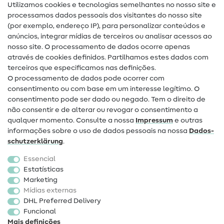
Utilizamos cookies e tecnologias semelhantes no nosso site e
Glossário de costura
processamos dados pessoais dos visitantes do nosso site
(por exemplo, endereço IP), para personalizar conteúdos e
Guias de costura
anúncios, integrar mídias de terceiros ou analisar acessos ao
Ajuda e contacto
nosso site. O processamento de dados ocorre apenas
através de cookies definidos. Partilhamos estes dados com
terceiros que especificamos nas definições.
Contacto
O processamento de dados pode ocorrer com
Mudança de proprietário
consentimento ou com base em um interesse legítimo. O
consentimento pode ser dado ou negado. Tem o direito de
Perguntas frequentes (FAQ)
não consentir e de alterar ou revogar o consentimento a
qualquer momento. Consulte a nossa
Impressum
e outras
Direito de cancelamento
informações sobre o uso de dados pessoais na nossa
Dados­
Popular
schutz­erklärung
.
Essencial
Tecidos
Estatísticas
Marketing
Acessórios de costura
Mídias externas
Promoção
DHL Preferred Delivery
Funcional
Mais definições