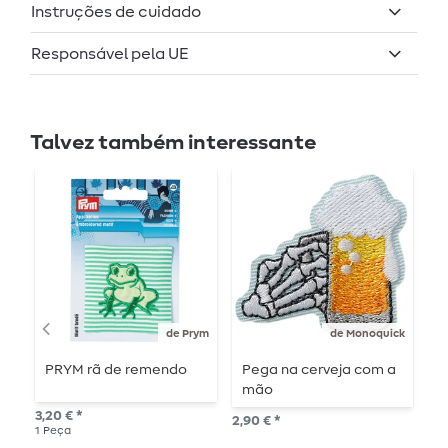
Instruções de cuidado
Responsável pela UE
Talvez também interessante
de Prym
de Monoquick
PRYM rã de remendo
Pega na cerveja com a
R
mão
A
3,20 € *
2,90 € *
4,8
1
Peça