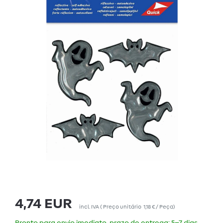
4,74 EUR
incl. IVA
(
Preço unitário
1,18 € / Peça
)