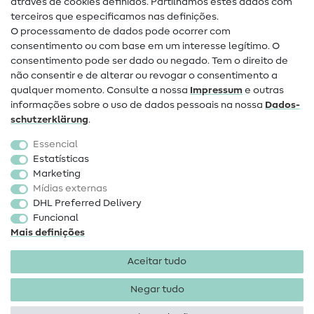
através de cookies definidos. Partilhamos estes dados com
terceiros que especificamos nas definições.
Contacto
O processamento de dados pode ocorrer com
Mudança de proprietário
consentimento ou com base em um interesse legítimo. O
consentimento pode ser dado ou negado. Tem o direito de
Perguntas frequentes (FAQ)
não consentir e de alterar ou revogar o consentimento a
qualquer momento. Consulte a nossa
Impressum
e outras
Direito de cancelamento
informações sobre o uso de dados pessoais na nossa
Dados­
Popular
schutz­erklärung
.
Essencial
Tecidos
Estatísticas
Marketing
Acessórios de costura
Mídias externas
Promoção
DHL Preferred Delivery
Funcional
Mais definições
Aceitar tudo
Negar tudo
Informações legais
Proteção de dados
Termos e
condições
Direito de rescisão