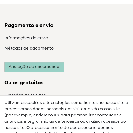
Pagamento e envio
Informações de envio
Métodos de pagamento
Anulação da encomenda
Guias gratuitos
Glossário de tecidos
Utilizamos cookies e tecnologias semelhantes no nosso site e
Glossário de costura
processamos dados pessoais dos visitantes do nosso site
(por exemplo, endereço IP), para personalizar conteúdos e
Guias de costura
anúncios, integrar mídias de terceiros ou analisar acessos ao
Ajuda e contacto
nosso site. O processamento de dados ocorre apenas