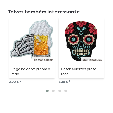
Talvez também interessante
de Monoquick
de Monoquick
Pega na cerveja com a
Patch Muertos preto-
F
mão
rosa
2,1
2,90 € *
3,30 € *