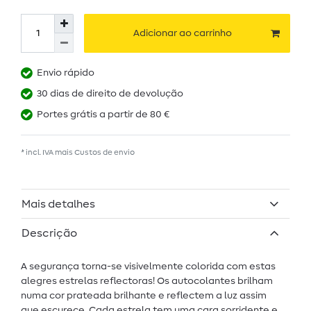
Adicionar ao carrinho
Envio rápido
30 dias de direito de devolução
Portes grátis a partir de 80 €
* incl. IVA mais
Custos de envio
Mais detalhes
Descrição
A segurança torna-se visivelmente colorida com estas
alegres estrelas reflectoras! Os autocolantes brilham
numa cor prateada brilhante e reflectem a luz assim
que escurece. Cada estrela tem uma cara sorridente e