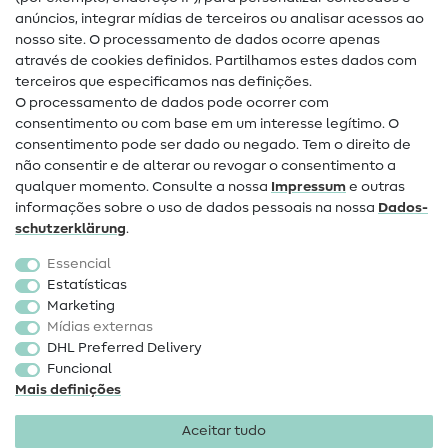
Guias de costura
anúncios, integrar mídias de terceiros ou analisar acessos ao
Ajuda e contacto
nosso site. O processamento de dados ocorre apenas
através de cookies definidos. Partilhamos estes dados com
terceiros que especificamos nas definições.
Contacto
O processamento de dados pode ocorrer com
Mudança de proprietário
consentimento ou com base em um interesse legítimo. O
consentimento pode ser dado ou negado. Tem o direito de
Perguntas frequentes (FAQ)
não consentir e de alterar ou revogar o consentimento a
qualquer momento. Consulte a nossa
Impressum
e outras
Direito de cancelamento
informações sobre o uso de dados pessoais na nossa
Dados­
Popular
schutz­erklärung
.
Essencial
Tecidos
Estatísticas
Marketing
Acessórios de costura
Mídias externas
Promoção
DHL Preferred Delivery
Funcional
Mais definições
Aceitar tudo