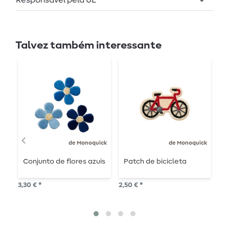
Talvez também interessante
de Monoquick
de Monoquick
Conjunto de flores azuis
Patch de bicicleta
R
3,30 € *
2,50 € *
5,9
2
P