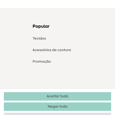
Popular
Tecidos
Acessórios de costura
Promoção
Aceitar tudo
Negar tudo
Direitos de autor 2026 SewIY GmbH