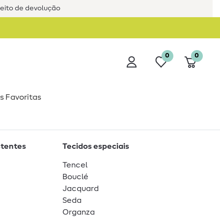
reito de devolução
0
0
s Favoritas
stentes
Tecidos especiais
Tencel
Bouclé
Jacquard
Seda
Organza