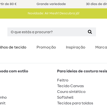
tir de 80 €
Grande variedade
30 dias de di
Novidade: Air Mesh! Descubra já!
lhos de tecido
Promoção
Inspiração
Marca
moda com estilo
Para ideias de costura resi
Feltro
Tecido Canvas
Couro sintético
unho
Softshell
nit
Tecidos para toldos