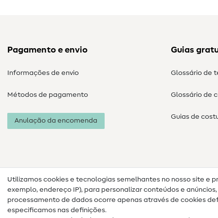
Pagamento e envio
Guias gratu
Informações de envio
Glossário de 
Métodos de pagamento
Glossário de 
Guias de cost
Anulação da encomenda
Utilizamos cookies e tecnologias semelhantes no nosso site e p
exemplo, endereço IP), para personalizar conteúdos e anúncios, i
processamento de dados ocorre apenas através de cookies defi
especificamos nas definições.
Informações legais
Proteção de dados
Termos e