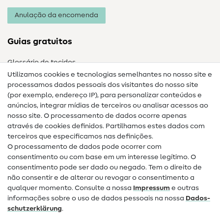
Anulação da encomenda
Guias gratuitos
Glossário de tecidos
Utilizamos cookies e tecnologias semelhantes no nosso site e
Glossário de costura
processamos dados pessoais dos visitantes do nosso site
(por exemplo, endereço IP), para personalizar conteúdos e
Guias de costura
anúncios, integrar mídias de terceiros ou analisar acessos ao
nosso site. O processamento de dados ocorre apenas
Ajuda e contacto
através de cookies definidos. Partilhamos estes dados com
terceiros que especificamos nas definições.
Contacto
O processamento de dados pode ocorrer com
Mudança de proprietário
consentimento ou com base em um interesse legítimo. O
consentimento pode ser dado ou negado. Tem o direito de
Perguntas frequentes (FAQ)
não consentir e de alterar ou revogar o consentimento a
qualquer momento. Consulte a nossa
Impressum
e outras
Direito de cancelamento
informações sobre o uso de dados pessoais na nossa
Dados­
Popular
schutz­erklärung
.