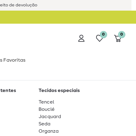
reito de devolução
0
0
s Favoritas
stentes
Tecidos especiais
Tencel
Bouclé
Jacquard
Seda
Organza