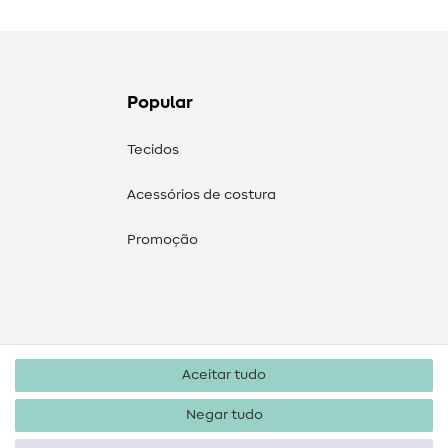
Popular
Tecidos
Acessórios de costura
Promoção
Aceitar tudo
Negar tudo
Direitos de autor 2026 SewIY GmbH