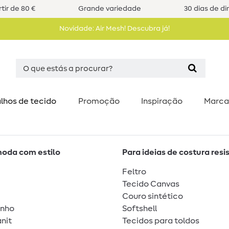
tir de 80 €
Grande variedade
30 dias de di
Novidade: Air Mesh! Descubra já!
lhos de tecido
Promoção
Inspiração
Marca
moda com estilo
Para ideias de costura resi
Feltro
Tecido Canvas
Couro sintético
unho
Softshell
nit
Tecidos para toldos