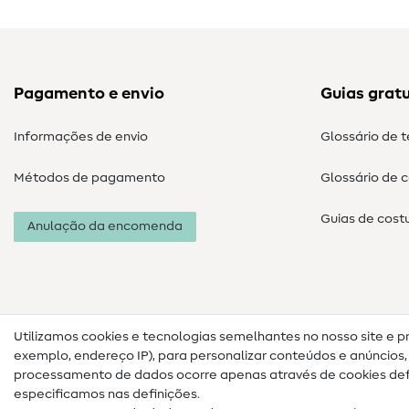
Pagamento e envio
Guias gratu
Informações de envio
Glossário de 
Métodos de pagamento
Glossário de 
Guias de cost
Anulação da encomenda
Utilizamos cookies e tecnologias semelhantes no nosso site e p
exemplo, endereço IP), para personalizar conteúdos e anúncios, i
processamento de dados ocorre apenas através de cookies defi
especificamos nas definições.
Informações legais
Proteção de dados
Termos e