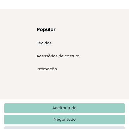
Popular
Tecidos
Acessórios de costura
Promoção
Aceitar tudo
Negar tudo
Direitos de autor 2026 SewIY GmbH