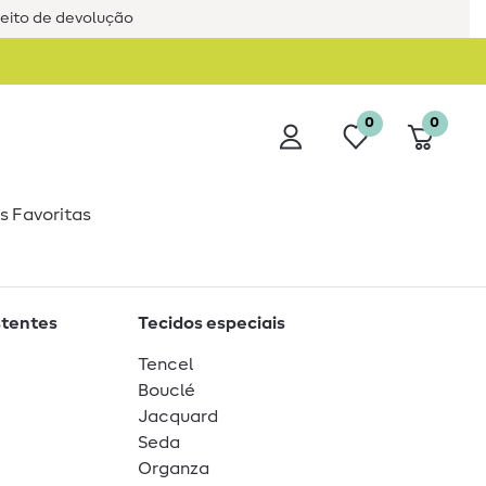
reito de devolução
0
0
s Favoritas
stentes
Tecidos especiais
Tencel
Bouclé
Jacquard
Seda
Organza