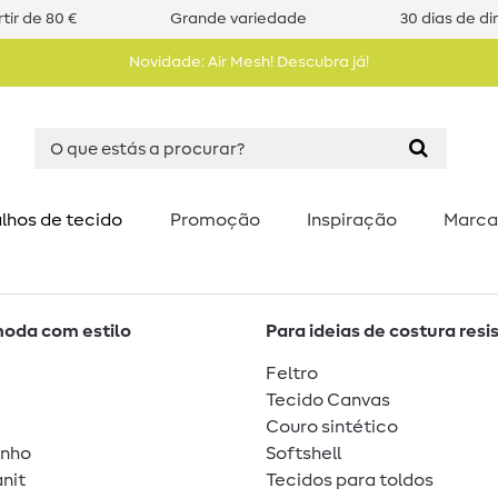
tir de 80 €
Grande variedade
30 dias de di
Novidade: Air Mesh! Descubra já!
lhos de tecido
Promoção
Inspiração
Marca
moda com estilo
Para ideias de costura resi
Feltro
Tecido Canvas
Couro sintético
unho
Softshell
nit
Tecidos para toldos