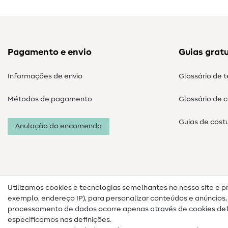
Pagamento e envio
Guias gratu
Informações de envio
Glossário de 
Métodos de pagamento
Glossário de 
Guias de cost
Anulação da encomenda
Utilizamos cookies e tecnologias semelhantes no nosso site e p
exemplo, endereço IP), para personalizar conteúdos e anúncios, i
processamento de dados ocorre apenas através de cookies defi
especificamos nas definições.
Informações legais
Proteção de dados
Termos e