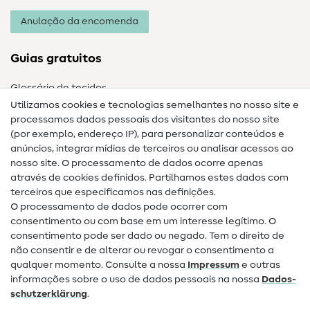
Anulação da encomenda
Guias gratuitos
Glossário de tecidos
Utilizamos cookies e tecnologias semelhantes no nosso site e
Glossário de costura
processamos dados pessoais dos visitantes do nosso site
(por exemplo, endereço IP), para personalizar conteúdos e
Guias de costura
anúncios, integrar mídias de terceiros ou analisar acessos ao
nosso site. O processamento de dados ocorre apenas
Ajuda e contacto
através de cookies definidos. Partilhamos estes dados com
terceiros que especificamos nas definições.
Contacto
O processamento de dados pode ocorrer com
Mudança de proprietário
consentimento ou com base em um interesse legítimo. O
consentimento pode ser dado ou negado. Tem o direito de
Perguntas frequentes (FAQ)
não consentir e de alterar ou revogar o consentimento a
qualquer momento. Consulte a nossa
Impressum
e outras
Direito de cancelamento
informações sobre o uso de dados pessoais na nossa
Dados­
Popular
schutz­erklärung
.