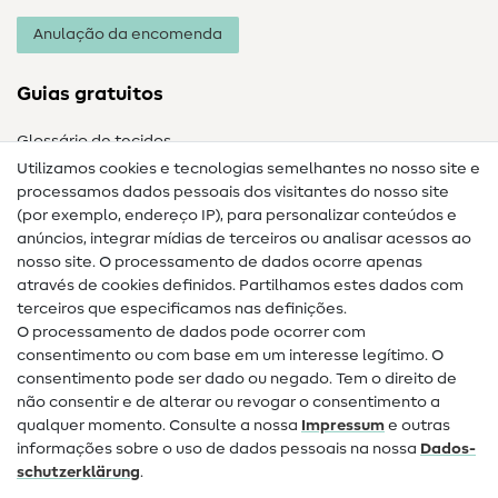
Anulação da encomenda
Guias gratuitos
Glossário de tecidos
Utilizamos cookies e tecnologias semelhantes no nosso site e
Glossário de costura
processamos dados pessoais dos visitantes do nosso site
(por exemplo, endereço IP), para personalizar conteúdos e
Guias de costura
anúncios, integrar mídias de terceiros ou analisar acessos ao
nosso site. O processamento de dados ocorre apenas
Ajuda e contacto
através de cookies definidos. Partilhamos estes dados com
terceiros que especificamos nas definições.
Contacto
O processamento de dados pode ocorrer com
Mudança de proprietário
consentimento ou com base em um interesse legítimo. O
consentimento pode ser dado ou negado. Tem o direito de
Perguntas frequentes (FAQ)
não consentir e de alterar ou revogar o consentimento a
qualquer momento. Consulte a nossa
Impressum
e outras
Direito de cancelamento
informações sobre o uso de dados pessoais na nossa
Dados­
Popular
schutz­erklärung
.