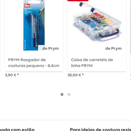
de Prym
de Prym
PRYM Rasgador de
Caixa de carretéis de
costuras pequeno - 8,4cm
linha PRYM
3,90 € *
35,00 € *
moda com estilo
Para ideias de costura resi