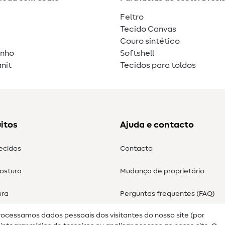
Feltro
Tecido Canvas
Couro sintético
unho
Softshell
nit
Tecidos para toldos
itos
Ajuda e contacto
tecidos
Contacto
costura
Mudança de proprietário
ura
Perguntas frequentes (FAQ)
rocessamos dados pessoais dos visitantes do nosso site (por
Direito de cancelamento