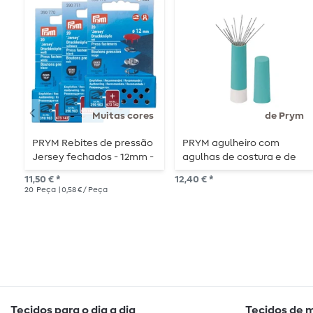
Muitas cores
de Prym
PRYM Rebites de pressão
PRYM agulheiro com
Jersey fechados - 12mm -
agulhas de costura e de
20 peças
cerzir
11,50 € *
12,40 € *
20
Peça
| 0,58 € / Peça
Tecidos para o dia a dia
Tecidos de 