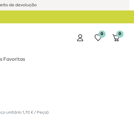
reito de devolução
0
0
s Favoritas
eço unitário
1,70 € / Peça
)