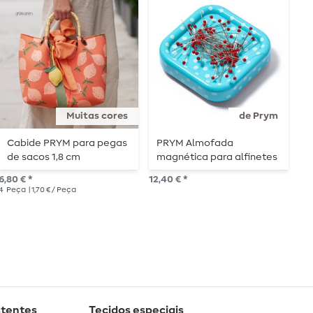
Muitas cores
de Prym
Cabide PRYM para pegas
PRYM Almofada
B
de sacos 1,8 cm
magnética para alfinetes
g
com cabeça de vidro
1
6,80 € *
12,40 € *
5,6
p
4
Peça
| 1,70 € / Peça
8
P
stentes
Tecidos especiais