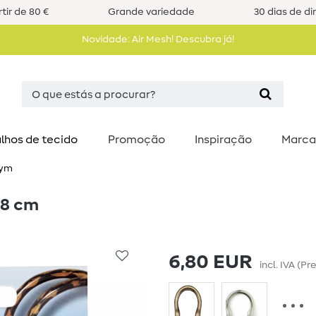
tir de 80 €
Grande variedade
30 dias de di
Novidade: Air Mesh! Descubra já!
lhos de tecido
Promoção
Inspiração
Marca
ym
,8 cm
6,80 EUR
incl. IVA
(Pr