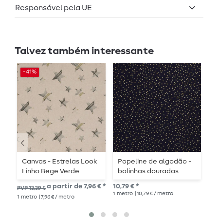
Responsável pela UE
Talvez também interessante
-41%
Canvas - Estrelas Look
Popeline de algodão -
F
Linho Bege Verde
bolinhas douradas
e
azul-marinho
a partir de 7,96 € *
10,79 € *
a p
PVP 13,39 €
1
metro
| 10,79 € / metro
1
metro
| 7,96 € / metro