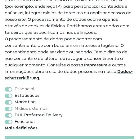
processamos dados pessoais dos visitantes do nosso site
(por exemplo, endereço IP), para personalizar conteúdos e
Guias de costura
anúncios, integrar mídias de terceiros ou analisar acessos ao
Ajuda e contacto
nosso site. O processamento de dados ocorre apenas
através de cookies definidos. Partilhamos estes dados com
terceiros que especificamos nas definições.
Contacto
O processamento de dados pode ocorrer com
Mudança de proprietário
consentimento ou com base em um interesse legítimo. O
consentimento pode ser dado ou negado. Tem o direito de
Perguntas frequentes (FAQ)
não consentir e de alterar ou revogar o consentimento a
qualquer momento. Consulte a nossa
Impressum
e outras
Direito de cancelamento
informações sobre o uso de dados pessoais na nossa
Dados­
Popular
schutz­erklärung
.
Essencial
Tecidos
Estatísticas
Marketing
Acessórios de costura
Mídias externas
Promoção
DHL Preferred Delivery
Funcional
Mais definições