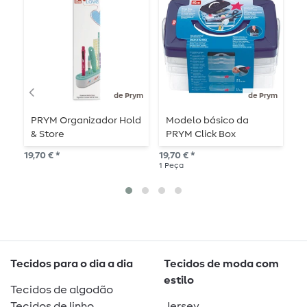
de Prym
de Prym
PRYM Organizador Hold
Modelo básico da
M
& Store
PRYM Click Box
P
19,70 € *
19,70 € *
6,2
1
Peça
1
P
Tecidos para o dia a dia
Tecidos de moda com
estilo
Tecidos de algodão
Tecidos de linho
Jersey