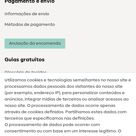
Pagamento e envio
Informações de envio
Métodos de pagamento
Anulação da encomenda
Guias gratuitos
Glossário de tecidos
Utilizamos cookies e tecnologias semelhantes no nosso site e
Glossário de costura
processamos dados pessoais dos visitantes do nosso site
(por exemplo, endereço IP), para personalizar conteúdos e
Guias de costura
anúncios, integrar mídias de terceiros ou analisar acessos ao
Ajuda e contacto
nosso site. O processamento de dados ocorre apenas
através de cookies definidos. Partilhamos estes dados com
terceiros que especificamos nas definições.
Contacto
O processamento de dados pode ocorrer com
Mudança de proprietário
consentimento ou com base em um interesse legítimo. O