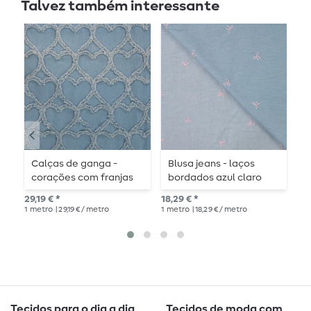
Talvez também interessante
Calças de ganga -
Blusa jeans - laços
J
corações com franjas
bordados azul claro
J
azul claro
e
29,19 € *
18,29 € *
12,
1
metro
| 29,19 € / metro
1
metro
| 18,29 € / metro
1
me
Tecidos para o dia a dia
Tecidos de moda com