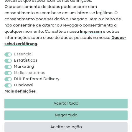
terceiros que especificamos nas definições.
Contacto
O processamento de dados pode ocorrer com
Mudança de proprietário
consentimento ou com base em um interesse legítimo. O
consentimento pode ser dado ou negado. Tem o direito de
Perguntas frequentes (FAQ)
não consentir e de alterar ou revogar o consentimento a
qualquer momento. Consulte a nossa
Impressum
e outras
Direito de cancelamento
informações sobre o uso de dados pessoais na nossa
Dados­
Popular
schutz­erklärung
.
Essencial
Tecidos
Estatísticas
Marketing
Acessórios de costura
Mídias externas
Promoção
DHL Preferred Delivery
Funcional
Mais definições
Aceitar tudo
Negar tudo
Informações legais
Proteção de dados
Termos e
condições
Direito de rescisão
Aceitar seleção
Direitos de autor 2026 SewIY GmbH