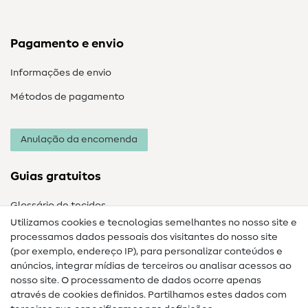
Pagamento e envio
Informações de envio
Métodos de pagamento
Anulação da encomenda
Guias gratuitos
Glossário de tecidos
Utilizamos cookies e tecnologias semelhantes no nosso site e
Glossário de costura
processamos dados pessoais dos visitantes do nosso site
(por exemplo, endereço IP), para personalizar conteúdos e
Guias de costura
anúncios, integrar mídias de terceiros ou analisar acessos ao
Ajuda e contacto
nosso site. O processamento de dados ocorre apenas
através de cookies definidos. Partilhamos estes dados com