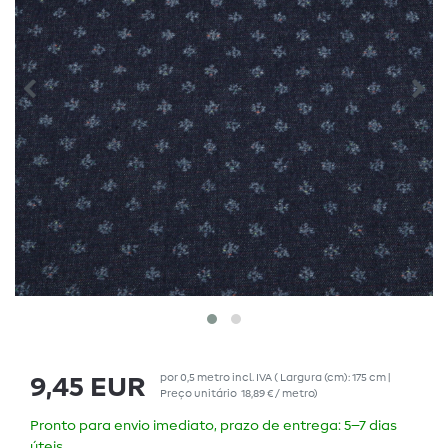
por
0,5
metro
incl. IVA
( Largura (cm): 175 cm |
9,45 EUR
Preço unitário
18,89 € / metro
)
Pronto para envio imediato, prazo de entrega: 5–7 dias
úteis