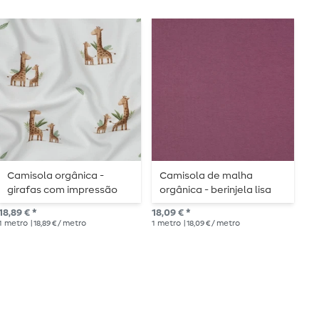
Camisola orgânica -
Camisola de malha
C
girafas com impressão
orgânica - berinjela lisa
O
digital branco
B
18,89 € *
18,09 € *
29,
1
metro
| 18,89 € / metro
1
metro
| 18,09 € / metro
1
me