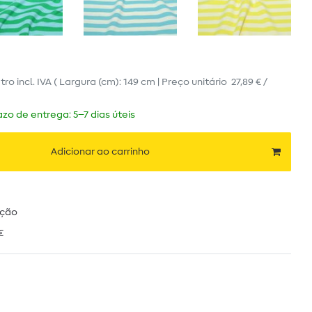
tro
incl. IVA
( Largura (cm): 149 cm | Preço unitário
27,89 € /
zo de entrega: 5–7 dias úteis
Adicionar ao carrinho
ução
€