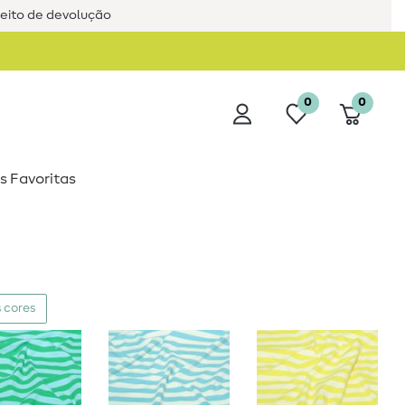
reito de devolução
0
0
s Favoritas
 cores