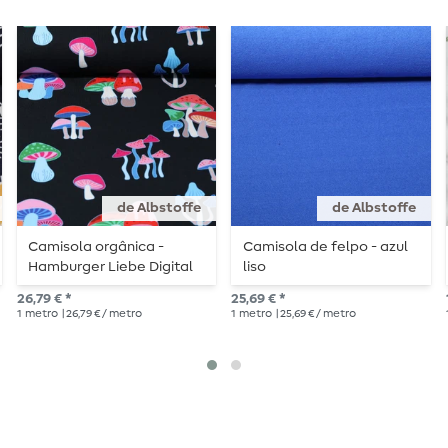
de Albstoffe
de Albstoffe
Camisola orgânica -
Camisola de felpo - azul
Hamburger Liebe Digital
liso
Print Hand On Heart
26,79 € *
25,69 € *
Dream Preto
1
metro
| 26,79 € / metro
1
metro
| 25,69 € / metro