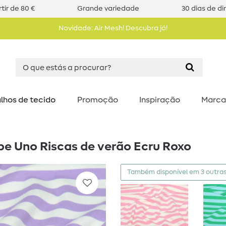
tir de 80 €
Grande variedade
30 dias de di
Novidade: Air Mesh! Descubra já!
lhos de tecido
Promoção
Inspiração
Marca
be Uno Riscas de verão Ecru Roxo
Também disponível em 3 outras