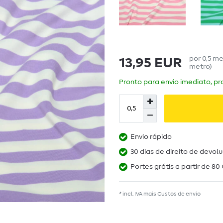
por
0,5
me
13,95 EUR
metro
)
Pronto para envio imediato, pra
Envio rápido
30 dias de direito de devol
Portes grátis a partir de 80 
* incl. IVA mais
Custos de envio