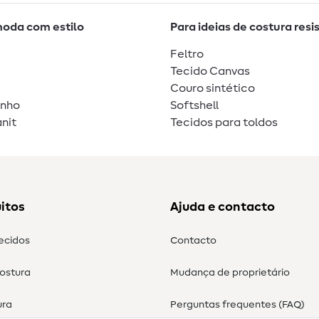
moda com estilo
Para ideias de costura resi
Feltro
Tecido Canvas
Couro sintético
unho
Softshell
nit
Tecidos para toldos
itos
Ajuda e contacto
tecidos
Contacto
costura
Mudança de proprietário
ura
Perguntas frequentes (FAQ)