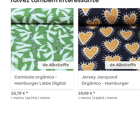
Talvez também interessante
de Albstoffe
de Albstoffe
Camisola orgânica -
Jersey Jacquard
Hamburger Liebe Digital
Orgânico - Hamburger
Print Easygoing Up Grass
Liebe Hand on Heart
26,79 € *
29,69 € *
Green
Mood Navy
1
metro
| 26,79 € / metro
1
metro
| 29,69 € / metro