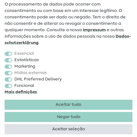
O processamento de dados pode ocorrer com
Mudança de proprietário
consentimento ou com base em um interesse legítimo. O
consentimento pode ser dado ou negado. Tem o direito de
Perguntas frequentes (FAQ)
não consentir e de alterar ou revogar o consentimento a
qualquer momento. Consulte a nossa
Impressum
e outras
Direito de cancelamento
informações sobre o uso de dados pessoais na nossa
Dados­
Popular
schutz­erklärung
.
Essencial
Tecidos
Estatísticas
Marketing
Acessórios de costura
Mídias externas
Promoção
DHL Preferred Delivery
Funcional
Mais definições
Aceitar tudo
Negar tudo
Informações legais
Proteção de dados
Termos e
condições
Direito de rescisão
Aceitar seleção
Direitos de autor 2026 SewIY GmbH