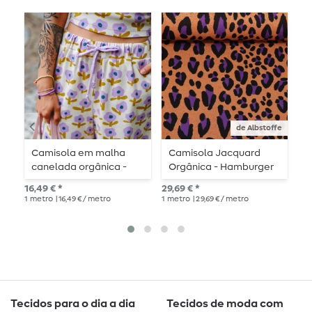
de Albstoffe
Camisola em malha
Camisola Jacquard
C
canelada orgânica -
Orgânica - Hamburger
O
flores natureza lavanda
Liebe Magical Shimmer
B
16,49 € *
29,69 € *
29,
Safari Orange Leo
1
metro
| 16,49 € / metro
1
metro
| 29,69 € / metro
1
me
Tecidos para o dia a dia
Tecidos de moda com