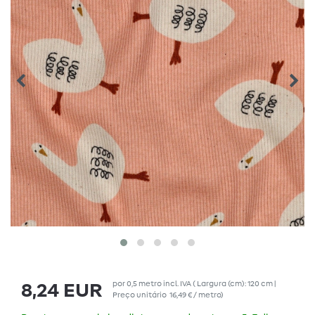
por
0,5
metro
incl. IVA
( Largura (cm): 120 cm |
8,24 EUR
Preço unitário
16,49 € / metro
)