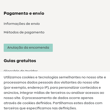
Pagamento e envio
Informações de envio
Métodos de pagamento
Anulação da encomenda
Guias gratuitos
Glossário de tecidos
Utilizamos cookies e tecnologias semelhantes no nosso site e
Glossário de costura
processamos dados pessoais dos visitantes do nosso site
(por exemplo, endereço IP), para personalizar conteúdos e
Guias de costura
anúncios, integrar mídias de terceiros ou analisar acessos ao
Ajuda e contacto
nosso site. O processamento de dados ocorre apenas
através de cookies definidos. Partilhamos estes dados com
terceiros que especificamos nas definições.
Contacto