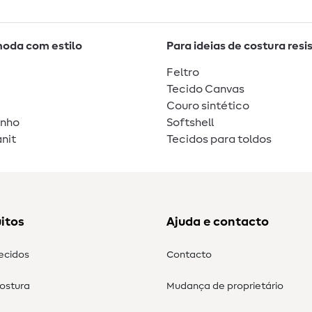
moda com estilo
Para ideias de costura resi
Feltro
Tecido Canvas
Couro sintético
unho
Softshell
nit
Tecidos para toldos
itos
Ajuda e contacto
tecidos
Contacto
costura
Mudança de proprietário