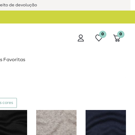
reito de devolução
0
0
s Favoritas
s cores