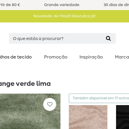
tir de 80 €
Grande variedade
30 dias de di
Novidade: Air Mesh! Descubra já!
lhos de tecido
Promoção
Inspiração
Marca
ange verde lima
Também disponível em 17 outra