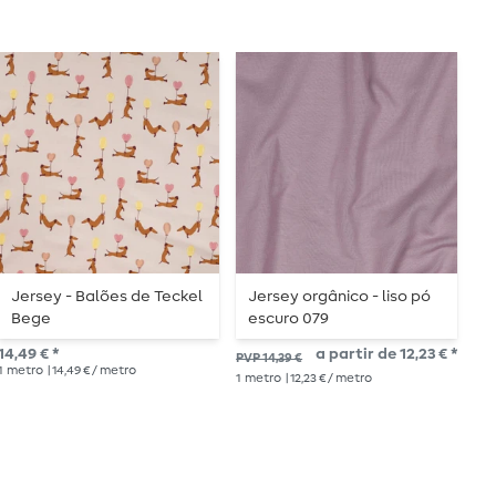
Jersey - Balões de Teckel
Jersey orgânico - liso pó
J
Bege
escuro 079
14,
14,49 € *
a partir de 12,23 € *
PVP 14,39 €
1
me
1
metro
| 14,49 € / metro
1
metro
| 12,23 € / metro