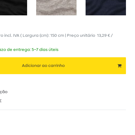
ro
incl. IVA
( Largura (cm): 150 cm | Preço unitário
13,29 € /
zo de entrega: 5–7 dias úteis
Adicionar ao carrinho
ução
€