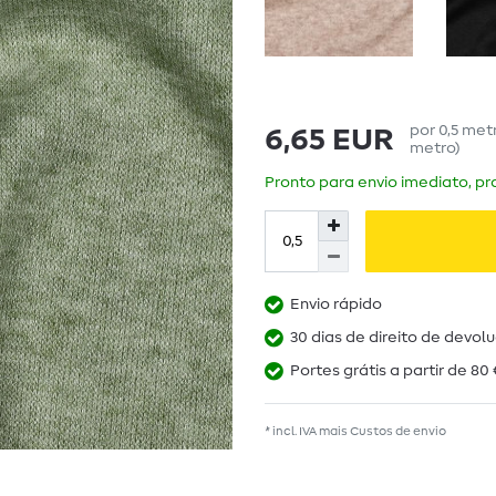
por
0,5
met
6,65 EUR
metro
)
Pronto para envio imediato, pra
Envio rápido
30 dias de direito de devol
Portes grátis a partir de 80 
* incl. IVA mais
Custos de envio