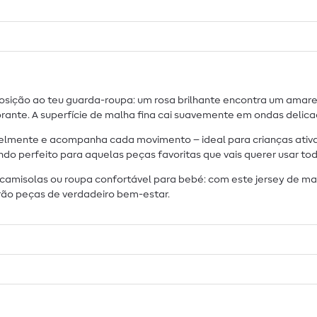
posição ao teu guarda-roupa: um rosa brilhante encontra um ama
ante. A superfície de malha fina cai suavemente em ondas delica
elmente e acompanha cada movimento – ideal para crianças ativas,
do perfeito para aquelas peças favoritas que vais querer usar tod
, camisolas ou roupa confortável para bebé: com este jersey de ma
rão peças de verdadeiro bem-estar.