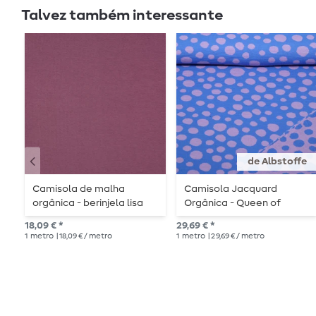
Talvez também interessante
de Albstoffe
Camisola de malha
Camisola Jacquard
orgânica - berinjela lisa
Orgânica - Queen of
Hearts Pop of Love
18,09 € *
29,69 € *
Doubleface Blue
1
metro
| 18,09 € / metro
1
metro
| 29,69 € / metro