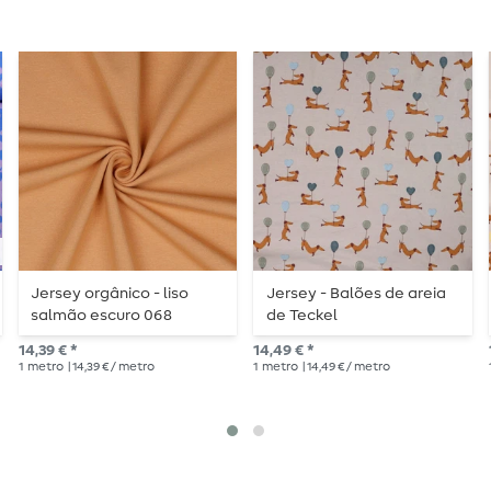
Jersey orgânico - liso
Jersey - Balões de areia
salmão escuro 068
de Teckel
14,39 € *
14,49 € *
1
metro
| 14,39 € / metro
1
metro
| 14,49 € / metro