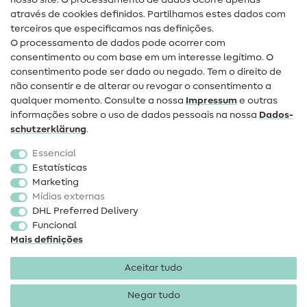
Ajuda e contacto
nosso site. O processamento de dados ocorre apenas
através de cookies definidos. Partilhamos estes dados com
terceiros que especificamos nas definições.
Contacto
O processamento de dados pode ocorrer com
Mudança de proprietário
consentimento ou com base em um interesse legítimo. O
consentimento pode ser dado ou negado. Tem o direito de
Perguntas frequentes (FAQ)
não consentir e de alterar ou revogar o consentimento a
qualquer momento. Consulte a nossa
Impressum
e outras
Direito de cancelamento
informações sobre o uso de dados pessoais na nossa
Dados­
Popular
schutz­erklärung
.
Essencial
Tecidos
Estatísticas
Marketing
Acessórios de costura
Mídias externas
Promoção
DHL Preferred Delivery
Funcional
Mais definições
Aceitar tudo
Negar tudo
Informações legais
Proteção de dados
Termos e