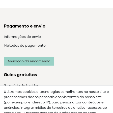
Pagamento e envio
Informações de envio
Métodos de pagamento
Anulação da encomenda
Guias gratuitos
Glossário de tecidos
Utilizamos cookies e tecnologias semelhantes no nosso site e
Glossário de costura
processamos dados pessoais dos visitantes do nosso site
(por exemplo, endereço IP), para personalizar conteúdos e
Guias de costura
anúncios, integrar mídias de terceiros ou analisar acessos ao