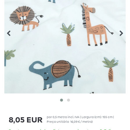
por
0,5
metro
incl. IVA
( Largura (cm): 155 cm |
8,05 EUR
Preço unitário
16,09 € / metro
)