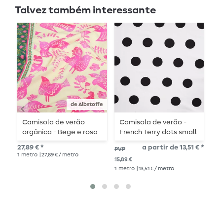
Talvez também interessante
de Albstoffe
Camisola de verão
Camisola de verão -
C
orgânica - Bege e rosa
French Terry dots small
F
ecru
p
27,89 € *
a partir de 13,51 € *
15,
PVP
1
metro
| 27,89 € / metro
1
me
15,89 €
1
metro
| 13,51 € / metro