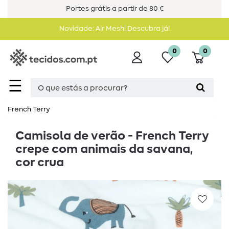
Portes grátis a partir de 80 €
Novidade: Air Mesh! Descubra já!
0
0
☰
French Terry
Camisola de verão - French Terry
crepe com animais da savana,
cor crua