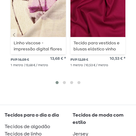
Linho viscose -
Tecido para vestidos e
T
impressão digital flores
blusas elástico vinho
b
grandes bagas
r
13,68 € *
10,53 € *
PVP 16,09 €
PVP 12,39 €
PV
1
metro
| 13,68 € / metro
1
metro
| 10,53 € / metro
12,3
1
me
Tecidos para o dia a dia
Tecidos de moda com
estilo
Tecidos de algodão
Tecidos de linho
Jersey