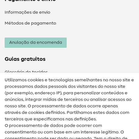
Informações de envio
Métodos de pagamento
Anulação da encomenda
Guias gratuitos
Glossário de tecidos
Utilizamos cookies e tecnologias semelhantes no nosso site e
Glossário de costura
processamos dados pessoais dos visitantes do nosso site
(por exemplo, endereço IP), para personalizar conteúdos e
Guias de costura
anúncios, integrar mídias de terceiros ou analisar acessos ao
nosso site. O processamento de dados ocorre apenas
Ajuda e contacto
através de cookies definidos. Partilhamos estes dados com
terceiros que especificamos nas definições.
Contacto
O processamento de dados pode ocorrer com
Mudança de proprietário
consentimento ou com base em um interesse legítimo. O
consentimento pode ser dado ou negado. Tem o direito de