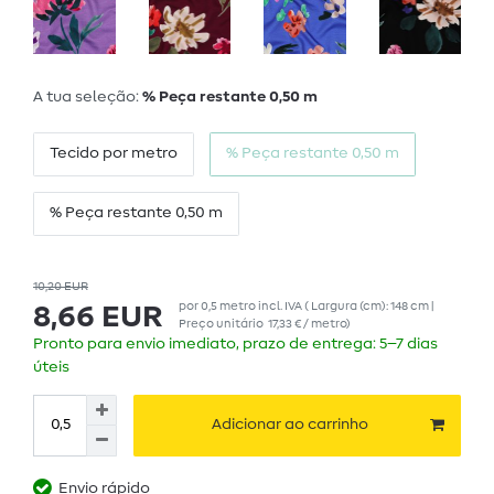
A tua seleção:
% Peça restante 0,50 m
Tecido por metro
% Peça restante 0,50 m
% Peça restante 0,50 m
10,20 EUR
por
0,5
metro
incl. IVA
( Largura (cm): 148 cm |
8,66 EUR
Preço unitário
17,33 € / metro
)
Pronto para envio imediato, prazo de entrega: 5–7 dias
úteis
Adicionar ao carrinho
Envio rápido