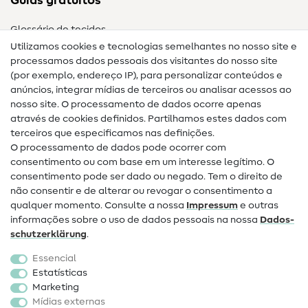
Guias gratuitos
Glossário de tecidos
Utilizamos cookies e tecnologias semelhantes no nosso site e
Glossário de costura
processamos dados pessoais dos visitantes do nosso site
(por exemplo, endereço IP), para personalizar conteúdos e
Guias de costura
anúncios, integrar mídias de terceiros ou analisar acessos ao
nosso site. O processamento de dados ocorre apenas
Ajuda e contacto
através de cookies definidos. Partilhamos estes dados com
terceiros que especificamos nas definições.
Contacto
O processamento de dados pode ocorrer com
Mudança de proprietário
consentimento ou com base em um interesse legítimo. O
consentimento pode ser dado ou negado. Tem o direito de
Perguntas frequentes (FAQ)
não consentir e de alterar ou revogar o consentimento a
qualquer momento. Consulte a nossa
Impressum
e outras
Direito de cancelamento
informações sobre o uso de dados pessoais na nossa
Dados­
Popular
schutz­erklärung
.
Essencial
Tecidos
Estatísticas
Marketing
Acessórios de costura
Mídias externas