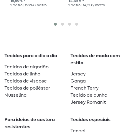
15,59 € *
14,39 € *
13,
1
metro
| 15,59 € / metro
1
metro
| 14,39 € / metro
1
me
Tecidos para o dia a dia
Tecidos de moda com
estilo
Tecidos de algodão
Tecidos de linho
Jersey
Tecidos de viscose
Ganga
Tecidos de poliéster
French Terry
Musselina
Tecido de punho
Jersey Romanit
Para ideias de costura
Tecidos especiais
resistentes
Tencel