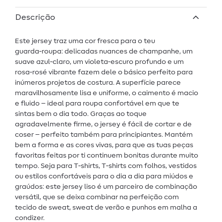
Descrição
Este jersey traz uma cor fresca para o teu
guarda‑roupa: delicadas nuances de champanhe, um
suave azul‑claro, um violeta‑escuro profundo e um
rosa‑rosé vibrante fazem dele o básico perfeito para
inúmeros projetos de costura. A superfície parece
maravilhosamente lisa e uniforme, o caimento é macio
e fluido – ideal para roupa confortável em que te
sintas bem o dia todo. Graças ao toque
agradavelmente firme, o jersey é fácil de cortar e de
coser – perfeito também para principiantes. Mantém
bem a forma e as cores vivas, para que as tuas peças
favoritas feitas por ti continuem bonitas durante muito
tempo. Seja para T‑shirts, T‑shirts com folhos, vestidos
ou estilos confortáveis para o dia a dia para miúdos e
graúdos: este jersey liso é um parceiro de combinação
versátil, que se deixa combinar na perfeição com
tecido de sweat, sweat de verão e punhos em malha a
condizer.