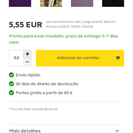
por
0,5
metro
incl. IVA
( Largura (cm): 160 cm |
5,55 EUR
Preço unitário
11,09 € / metro
)
Pronto para envio imediato, prazo de entrega: 5–7 dias
úteis
Adicionar ao carrinho
Envio rápido
30 dias de direito de devolução
Portes grátis a partir de 80 €
* incl. IVA mais
Custos de envio
Mais detalhes