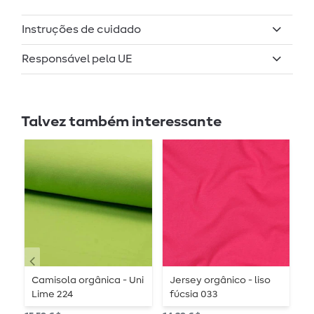
Instruções de cuidado
Responsável pela UE
Talvez também interessante
Camisola orgânica - Uni
Jersey orgânico - liso
C
Lime 224
fúcsia 033
P