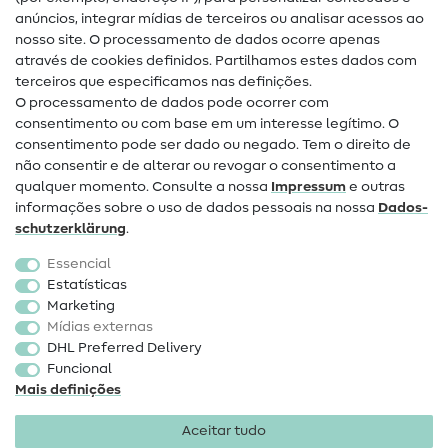
Guias de costura
anúncios, integrar mídias de terceiros ou analisar acessos ao
nosso site. O processamento de dados ocorre apenas
Ajuda e contacto
através de cookies definidos. Partilhamos estes dados com
terceiros que especificamos nas definições.
Contacto
O processamento de dados pode ocorrer com
Mudança de proprietário
consentimento ou com base em um interesse legítimo. O
consentimento pode ser dado ou negado. Tem o direito de
Perguntas frequentes (FAQ)
não consentir e de alterar ou revogar o consentimento a
qualquer momento. Consulte a nossa
Impressum
e outras
Direito de cancelamento
informações sobre o uso de dados pessoais na nossa
Dados­
Popular
schutz­erklärung
.
Essencial
Tecidos
Estatísticas
Marketing
Acessórios de costura
Mídias externas
Promoção
DHL Preferred Delivery
Funcional
Mais definições
Aceitar tudo