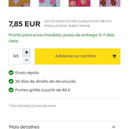
por
0,5
metro
incl. IVA
( Largura (cm): 148 cm |
7,85 EUR
Preço unitário
15,69 € / metro
)
Pronto para envio imediato, prazo de entrega: 5–7 dias
úteis
Adicionar ao carrinho
Envio rápido
30 dias de direito de devolução
Portes grátis a partir de 80 €
* incl. IVA mais
Custos de envio
Mais detalhes