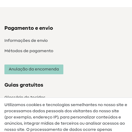
Pagamento e envio
Informações de envio
Métodos de pagamento
Anulação da encomenda
Guias gratuitos
Glossário de tecidos
Utilizamos cookies e tecnologias semelhantes no nosso site e
Glossário de costura
processamos dados pessoais dos visitantes do nosso site
(por exemplo, endereço IP), para personalizar conteúdos e
Guias de costura
anúncios, integrar mídias de terceiros ou analisar acessos ao
Ajuda e contacto
nosso site. O processamento de dados ocorre apenas