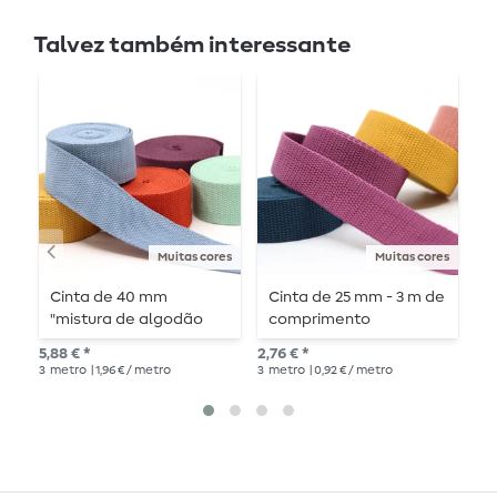
Talvez também interessante
Muitas cores
Muitas cores
Cinta de 40 mm
Cinta de 25 mm - 3 m de
C
"mistura de algodão
comprimento
"
macio" - 3 m de
5,88 € *
2,76 € *
2,5
comprimento
3
metro
| 1,96 € / metro
3
metro
| 0,92 € / metro
1
me