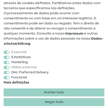
através de cookies definidos. Partilhamos estes dados com
terceiros que especificamos nas definições.
Contacto
O processamento de dados pode ocorrer com
Mudança de proprietário
consentimento ou com base em um interesse legítimo. O
consentimento pode ser dado ou negado. Tem o direito de
Perguntas frequentes (FAQ)
não consentir e de alterar ou revogar o consentimento a
qualquer momento. Consulte a nossa
Impressum
e outras
Direito de cancelamento
informações sobre o uso de dados pessoais na nossa
Dados­
Popular
schutz­erklärung
.
Essencial
Tecidos
Estatísticas
Marketing
Acessórios de costura
Mídias externas
Promoção
DHL Preferred Delivery
Funcional
Mais definições
Aceitar tudo
Negar tudo
Informações legais
Proteção de dados
Termos e
condições
Direito de rescisão