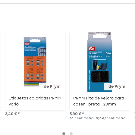
de Prym
de Prym
Etiquetas coloridas PRYM
PRYM Fita de velcro para
Vario
coser - preta - 20mm -
60cm de comprimento
3,40 € *
5,90 € *
60
centímetro
| 0,10 € / centímetro