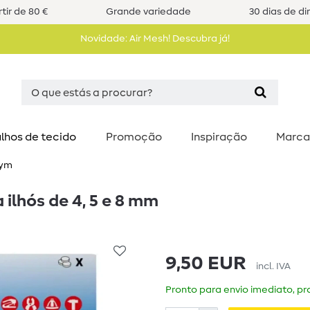
tir de 80 €
Grande variedade
30 dias de di
Novidade: Air Mesh! Descubra já!
lhos de tecido
Promoção
Inspiração
Marca
ym
ilhós de 4, 5 e 8 mm
9,50 EUR
incl. IVA
Pronto para envio imediato, pra