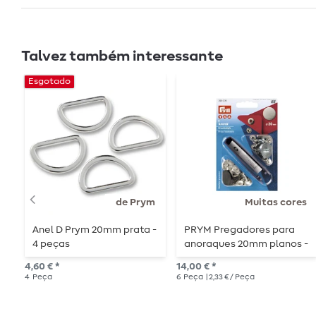
Talvez também interessante
Esgotado
de Prym
Muitas cores
Anel D Prym 20mm prata -
PRYM Pregadores para
4 peças
anoraques 20mm planos -
6 peças
4,60 € *
14,00 € *
4
Peça
6
Peça
| 2,33 € / Peça