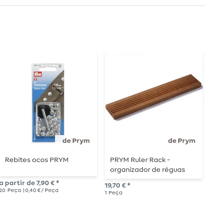
de Prym
de Prym
Rebites ocos PRYM
PRYM Ruler Rack -
A
organizador de réguas
P
em madeira
a partir de 7,90 € *
19,70 € *
39,
20
Peça
| 0,40 € / Peça
1
Peça
1
P