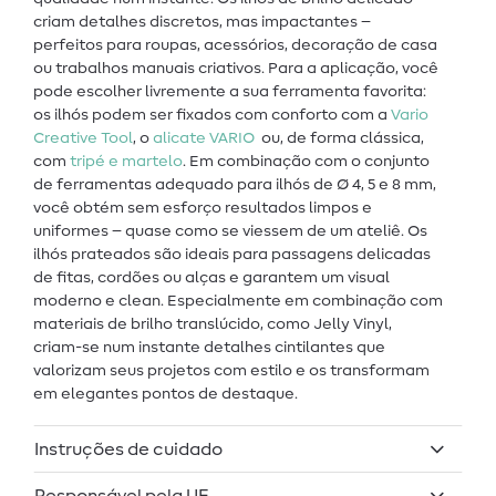
criam detalhes discretos, mas impactantes –
perfeitos para roupas, acessórios, decoração de casa
ou trabalhos manuais criativos. Para a aplicação, você
pode escolher livremente a sua ferramenta favorita:
os ilhós podem ser fixados com conforto com a
Vario
Creative Tool
, o
alicate VARIO
ou, de forma clássica,
com
tripé e martelo
. Em combinação com o conjunto
de ferramentas adequado para ilhós de Ø 4, 5 e 8 mm,
você obtém sem esforço resultados limpos e
uniformes – quase como se viessem de um ateliê. Os
ilhós prateados são ideais para passagens delicadas
de fitas, cordões ou alças e garantem um visual
moderno e clean. Especialmente em combinação com
materiais de brilho translúcido, como Jelly Vinyl,
criam-se num instante detalhes cintilantes que
valorizam seus projetos com estilo e os transformam
em elegantes pontos de destaque.
Instruções de cuidado
Responsável pela UE