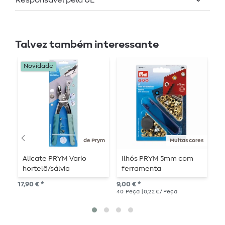
Talvez também interessante
Novidade
de Prym
Muitas cores
Alicate PRYM Vario
Ilhós PRYM 5mm com
R
hortelã/sálvia
ferramenta
a p
17,90 € *
9,00 € *
20
40
Peça
| 0,22 € / Peça