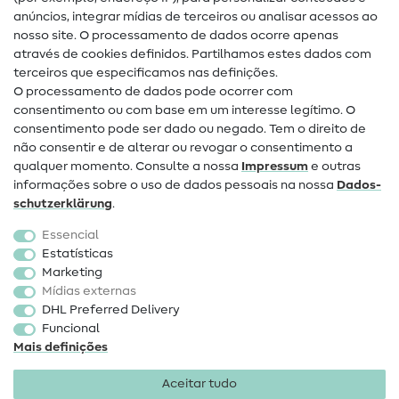
Guias de costura
anúncios, integrar mídias de terceiros ou analisar acessos ao
Ajuda e contacto
nosso site. O processamento de dados ocorre apenas
através de cookies definidos. Partilhamos estes dados com
terceiros que especificamos nas definições.
Contacto
O processamento de dados pode ocorrer com
Mudança de proprietário
consentimento ou com base em um interesse legítimo. O
consentimento pode ser dado ou negado. Tem o direito de
Perguntas frequentes (FAQ)
não consentir e de alterar ou revogar o consentimento a
qualquer momento. Consulte a nossa
Impressum
e outras
Direito de cancelamento
informações sobre o uso de dados pessoais na nossa
Dados­
Popular
schutz­erklärung
.
Essencial
Tecidos
Estatísticas
Marketing
Acessórios de costura
Mídias externas
Promoção
DHL Preferred Delivery
Funcional
Mais definições
Aceitar tudo