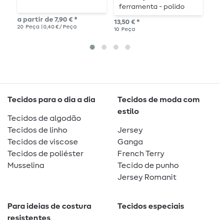
ferramenta - polido
f
a partir de 7,90 € *
13,50 € *
13,
20
Peça
| 0,40 € / Peça
10
Peça
10
Tecidos para o dia a dia
Tecidos de moda com
estilo
Tecidos de algodão
Tecidos de linho
Jersey
Tecidos de viscose
Ganga
Tecidos de poliéster
French Terry
Musselina
Tecido de punho
Jersey Romanit
Para ideias de costura
Tecidos especiais
resistentes