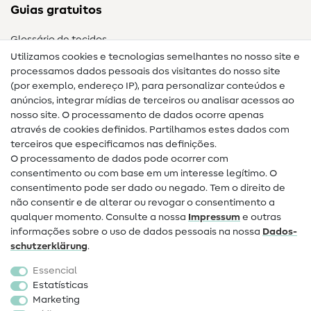
Guias gratuitos
Glossário de tecidos
Utilizamos cookies e tecnologias semelhantes no nosso site e
Glossário de costura
processamos dados pessoais dos visitantes do nosso site
(por exemplo, endereço IP), para personalizar conteúdos e
Guias de costura
anúncios, integrar mídias de terceiros ou analisar acessos ao
Ajuda e contacto
nosso site. O processamento de dados ocorre apenas
através de cookies definidos. Partilhamos estes dados com
terceiros que especificamos nas definições.
Contacto
O processamento de dados pode ocorrer com
Mudança de proprietário
consentimento ou com base em um interesse legítimo. O
consentimento pode ser dado ou negado. Tem o direito de
Perguntas frequentes (FAQ)
não consentir e de alterar ou revogar o consentimento a
qualquer momento. Consulte a nossa
Impressum
e outras
Direito de cancelamento
informações sobre o uso de dados pessoais na nossa
Dados­
Popular
schutz­erklärung
.
Essencial
Tecidos
Estatísticas
Marketing
Acessórios de costura