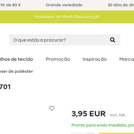
tir de 80 €
Grande variedade
30 dias de di
Novidade: Air Mesh! Descubra já!
lhos de tecido
Promoção
Inspiração
Marca
ser de poliéster
701
3,95 EUR
incl. IVA
Pronto para envio imediato, pra