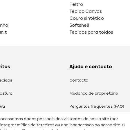
Feltro
Tecido Canvas
Couro sintético
unho
Softshell
nit
Tecidos para toldos
itos
Ajuda e contacto
tecidos
Contacto
costura
Mudança de proprietário
ura
Perguntas frequentes (FAQ)
rocessamos dados pessoais dos visitantes do nosso site (por
Direito de cancelamento
ntegrar mídias de terceiros ou analisar acessos ao nosso site. O