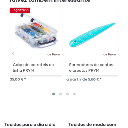
Esgotado
de Prym
de Prym
Caixa de carretéis de
Formadores de cantos
F
linha PRYM
e arestas PRYM
f
f
35,00 € *
a partir de 5,60 € *
12,
1
me
Tecidos para o dia a dia
Tecidos de moda com