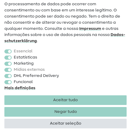
O processamento de dados pode ocorrer com
Mudança de proprietário
consentimento ou com base em um interesse legítimo. O
consentimento pode ser dado ou negado. Tem o direito de
Perguntas frequentes (FAQ)
não consentir e de alterar ou revogar o consentimento a
qualquer momento. Consulte a nossa
Impressum
e outras
Direito de cancelamento
informações sobre o uso de dados pessoais na nossa
Dados­
Popular
schutz­erklärung
.
Essencial
Tecidos
Estatísticas
Marketing
Acessórios de costura
Mídias externas
Promoção
DHL Preferred Delivery
Funcional
Mais definições
Aceitar tudo
Negar tudo
Informações legais
Proteção de dados
Termos e
condições
Direito de rescisão
Aceitar seleção
Direitos de autor 2026 SewIY GmbH